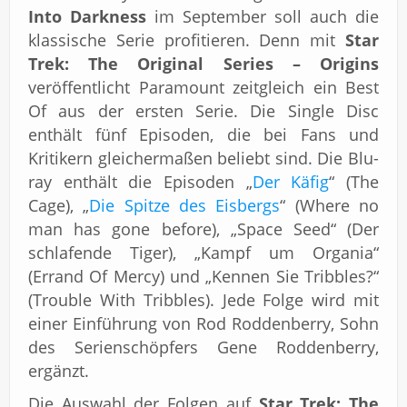
Into Darkness
im September soll auch die
klassische Serie profitieren. Denn mit
Star
Trek: The Original Series – Origins
veröffentlicht Paramount zeitgleich ein Best
Of aus der ersten Serie. Die Single Disc
enthält fünf Episoden, die bei Fans und
Kritikern gleichermaßen beliebt sind. Die Blu-
ray enthält die Episoden „
Der Käfig
“ (The
Cage), „
Die Spitze des Eisbergs
“ (Where no
man has gone before), „Space Seed“ (Der
schlafende Tiger), „Kampf um Organia“
(Errand Of Mercy) und „Kennen Sie Tribbles?“
(Trouble With Tribbles). Jede Folge wird mit
einer Einführung von Rod Roddenberry, Sohn
des Serienschöpfers Gene Roddenberry,
ergänzt.
Die Auswahl der Folgen auf
Star Trek: The