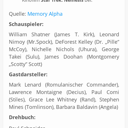
Kinofilm
Star Trek: Nemesis
bei.
Quelle:
Memory Alpha
Schauspieler:
William Shatner (James T. Kirk), Leonard
Nimoy (Mr.Spock), DeForest Kelley (Dr. „Pille“
McCoy), Nichelle Nichols (Uhura), George
Takei (Sulu), James Doohan (Montgomery
„Scotty“ Scott)
Gastdarsteller:
Mark Lenard (Romulanischer Commander),
Lawrence Montaigne (Decius), Paul Comi
(Stiles), Grace Lee Whitney (Rand), Stephen
Mines (Tomlinson), Barbara Baldavin (Angela)
Drehbuch: