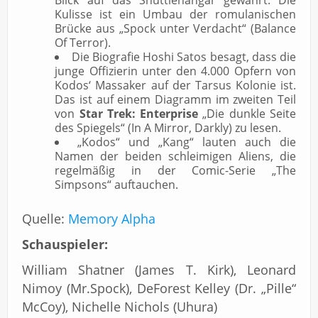
Blick auf das Shuttlehangar gewährt. Die
Kulisse ist ein Umbau der romulanischen
Brücke aus „Spock unter Verdacht“ (Balance
Of Terror).
Die Biografie Hoshi Satos besagt, dass die
junge Offizierin unter den 4.000 Opfern von
Kodos‘ Massaker auf der Tarsus Kolonie ist.
Das ist auf einem Diagramm im zweiten Teil
von
Star Trek: Enterprise
„Die dunkle Seite
des Spiegels“ (In A Mirror, Darkly) zu lesen.
„Kodos“ und „Kang“ lauten auch die
Namen der beiden schleimigen Aliens, die
regelmäßig in der Comic-Serie „The
Simpsons“ auftauchen.
Quelle:
Memory Alpha
Schauspieler:
William Shatner (James T. Kirk), Leonard
Nimoy (Mr.Spock), DeForest Kelley (Dr. „Pille“
McCoy), Nichelle Nichols (Uhura)