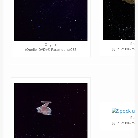
Rema
Original
(Quelle: Blu-ra
(Quelle: DVD) © Paramount/CBS
Rema
(Quelle: Blu-ra