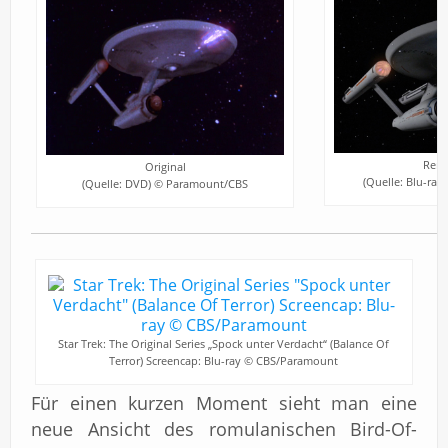
Rema
Original
(Quelle: Blu-ra
(Quelle: DVD) © Paramount/CBS
Star Trek: The Original Series „Spock unter Verdacht“ (Balance Of
Terror) Screencap: Blu-ray © CBS/Paramount
Für einen kurzen Moment sieht man eine
neue Ansicht des romulanischen Bird-Of-