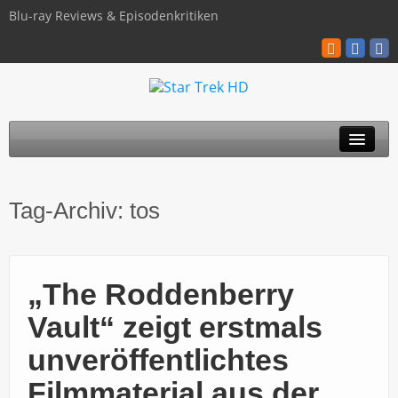
Blu-ray Reviews & Episodenkritiken
TOS
Tag-Archiv:
tos
TNG
Discovery
„The Roddenberry
Kinofilme
Vault“ zeigt erstmals
Blu-ray / 4K
unveröffentlichtes
Über uns
Filmmaterial aus der