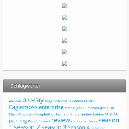
Schlagwörter
blu-ray
cover
borg
collector´s edition
Amazon
Eaglemoss
enterprise
ferengi
Jean-Luc Picard
Justin Lin
matte
Limited Edition
Klingonen
Komplettbox
Khan
Leonard Nimoy
review
season
painting
romulaner
Patrick Stewart
Sarek
1
season 2
season 3
Season 4
Season 6