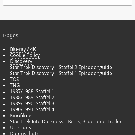
c
h
i
v
Pages
Blu-ray / 4K
Cookie Policy
Discovery
Star Trek Discovery – Staffel 2 Episodenguide
Star Trek Discovery – Staffel 1 Episodenguide
TOS
TNG
1987/1988: Staffel 1
1988/1989: Staffel 2
1989/1990: Staffel 3
1990/1991: Staffel 4
Kinofilme
Star Trek Into Darkness – Kritik, Bilder und Trailer
Über uns
Datenschutz