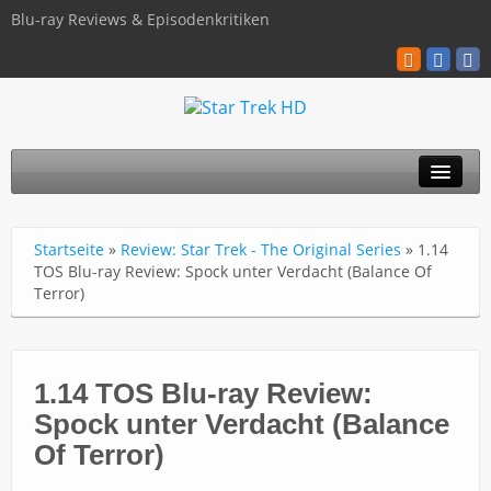
Blu-ray Reviews & Episodenkritiken
TOS
Startseite
»
Review: Star Trek - The Original Series
»
1.14
TNG
TOS Blu-ray Review: Spock unter Verdacht (Balance Of
Terror)
Discovery
Kinofilme
1.14 TOS Blu-ray Review:
Blu-ray / 4K
Spock unter Verdacht (Balance
Über uns
Of Terror)