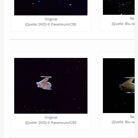
Rema
Original
(Quelle: Blu-ra
(Quelle: DVD) © Paramount/CBS
Rema
Original
(Quelle: Blu-ra
(Quelle: DVD) © Paramount/CBS