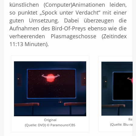
künstlichen (Computer)Animationen leiden,
so punktet „Spock unter Verdacht“ mit einer
guten Umsetzung. Dabei überzeugen die
Aufnahmen des Bird-Of-Preys ebenso wie die
verheerenden Plasmageschosse (Zeitindex
11:13 Minuten).
Rema
Original
(Quelle: Blu-ra
(Quelle: DVD) © Paramount/CBS