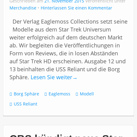
Geschrieben am
Impressum
21. November 2015
Veröffentlicht unter
Merchandise
Hinterlassen Sie einen Kommentar
Der Verlag Eaglemoss Collections setzt seine
Modelle aus dem Star Trek Universum
weiter erfolgreich auf dem deutschen Markt
ab. Wir begleiten die Veröffentlichungen in
Form von Reviews, die in losen Abständen
auf Star Trek HD erscheinen. Ausgabe 12 und
13 beinhalten die USS Reliant und die Borg
Sphäre.
Lesen Sie weiter
→
Borg Sphäre
Eaglemoss
Modell
USS Reliant