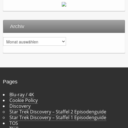
Archiv
A
r
c
h
i
v
Pages
Blu-ray / 4K
Cookie Policy
Discovery
Star Trek Discovery – Staffel 2 Episodenguide
Star Trek Discovery – Staffel 1 Episodenguide
TOS