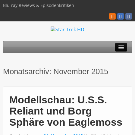
Blu-ray Reviews & Episodenkritiken
TOS
Monatsarchiv:
November 2015
TNG
Discovery
Modellschau: U.S.S.
Kinofilme
Reliant und Borg
Blu-ray / 4K
Sphäre von Eaglemoss
Über uns