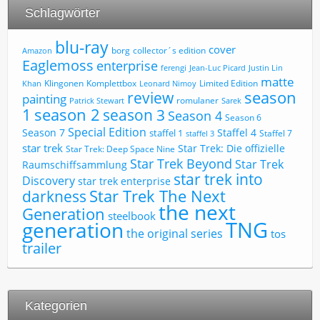
Schlagwörter
blu-ray
cover
borg
collector´s edition
Amazon
Eaglemoss
enterprise
ferengi
Jean-Luc Picard
Justin Lin
matte
Limited Edition
Klingonen
Komplettbox
Khan
Leonard Nimoy
review
season
painting
romulaner
Patrick Stewart
Sarek
1
season 2
season 3
Season 4
Season 6
Special Edition
Season 7
Staffel 4
staffel 1
Staffel 7
staffel 3
star trek
Star Trek: Die offizielle
Star Trek: Deep Space Nine
Star Trek Beyond
Star Trek
Raumschiffsammlung
star trek into
Discovery
star trek enterprise
Star Trek The Next
darkness
the next
Generation
steelbook
TNG
generation
the original series
tos
trailer
Kategorien