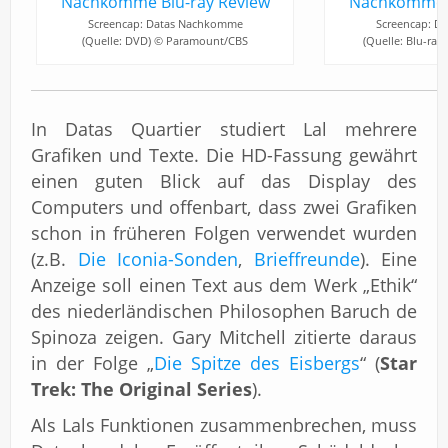
Screencap: Datas Nachkomme
Screencap: D
(Quelle: DVD) © Paramount/CBS
(Quelle: Blu-ra
In Datas Quartier studiert Lal mehrere
Grafiken und Texte. Die HD-Fassung gewährt
einen guten Blick auf das Display des
Computers und offenbart, dass zwei Grafiken
schon in früheren Folgen verwendet wurden
(z.B.
Die Iconia-Sonden
,
Brieffreunde
). Eine
Anzeige soll einen Text aus dem Werk „Ethik“
des niederländischen Philosophen Baruch de
Spinoza zeigen. Gary Mitchell zitierte daraus
in der Folge „
Die Spitze des Eisbergs
“ (
Star
Trek: The Original Series
).
Als Lals Funktionen zusammenbrechen, muss