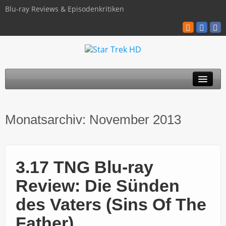
Blu-ray Reviews & Episodenkritiken
TOS
Monatsarchiv:
November 2013
TNG
Discovery
3.17 TNG Blu-ray
Kinofilme
Review: Die Sünden
Blu-ray / 4K
des Vaters (Sins Of The
Über uns
Father)