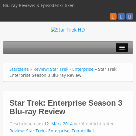
Blu-ray Reviews & Episodenkritiken
TOS
Startseite
»
Review: Star Trek - Enterprise
»
Star Trek:
TNG
Enterprise Season 3 Blu-ray Review
Discovery
Kinofilme
Star Trek: Enterprise Season 3
Blu-ray Review
Blu-ray / 4K
Geschrieben am
12. März 2014
Veröffentlicht unter
Über uns
Review: Star Trek - Enterprise
,
Top-Artikel