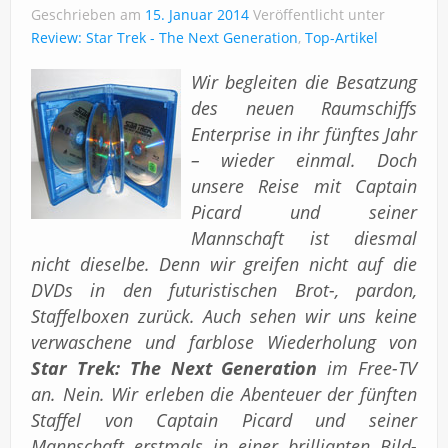
Geschrieben am
15. Januar 2014
Veröffentlicht unter
Über uns
Review: Star Trek - The Next Generation
,
Top-Artikel
Impressum
Wir begleiten die Besatzung
des neuen Raumschiffs
Enterprise in ihr fünftes Jahr
– wieder einmal. Doch
unsere Reise mit Captain
Picard und seiner
Mannschaft ist diesmal
nicht dieselbe. Denn wir greifen nicht auf die
DVDs in den futuristischen Brot-, pardon,
Staffelboxen zurück. Auch sehen wir uns keine
verwaschene und farblose Wiederholung von
Star Trek: The Next Generation
im Free-TV
an. Nein. Wir erleben die Abenteuer der fünften
Staffel von Captain Picard und seiner
Mannschaft erstmals in einer brillianten Bild-