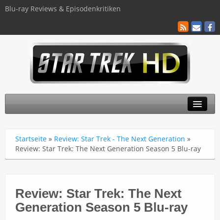
Blu-ray Reviews & Episodenkritiken
TOS
Startseite
»
Review: Star Trek - The Next Generation
»
TNG
Review: Star Trek: The Next Generation Season 5 Blu-ray
Discovery
Kinofilme
Review: Star Trek: The Next
Generation Season 5 Blu-ray
Blu-ray / 4K