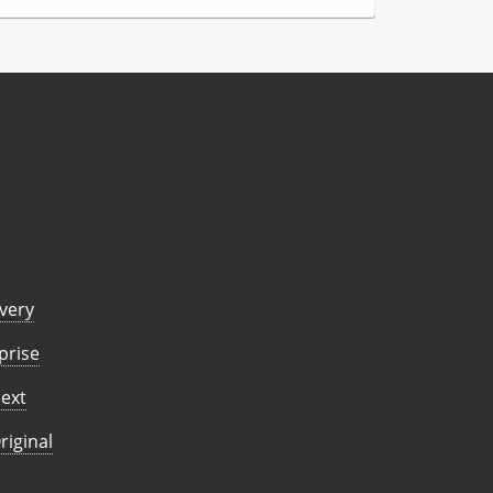
overy
prise
Next
riginal