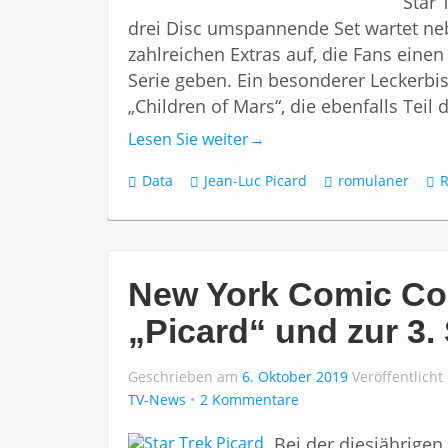
Star 
drei Disc umspannende Set wartet neb
zahlreichen Extras auf, die Fans einen
Serie geben. Ein besonderer Leckerbiss
„Children of Mars“, die ebenfalls Teil 
Lesen Sie weiter
→
Data
Jean-Luc Picard
romulaner
New York Comic Con
„Picard“ und zur 3.
Geschrieben am
6. Oktober 2019
Veröffentlicht
TV-News
2 Kommentare
Bei der diesjährigen