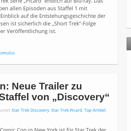
Trek Serie „Picard“ endlich auf Blu-ray. Das
en allen Episoden aus Staffel 1 mit
 Einblick auf die Entstehungsgeschichte der
en ist sicherlich die „Short Trek“-Folge
der Veröffentlichung ist.
Romulus
: Neue Trailer zu
 Staffel von „Discovery“
 unter
Star Trek Discovery
,
Star Trek Picard
,
Top-Artikel
,
 Comic Con in New York ist für Star Trek der