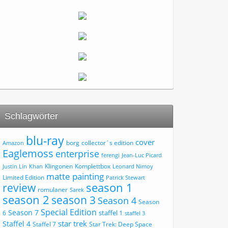
Schlagwörter
blu-ray
cover
borg
collector´s edition
Amazon
Eaglemoss
enterprise
ferengi
Jean-Luc Picard
Klingonen
Komplettbox
Justin Lin
Khan
Leonard Nimoy
matte painting
Limited Edition
Patrick Stewart
review
season 1
romulaner
Sarek
season 2
season 3
Season 4
Season
Special Edition
Season 7
staffel 1
6
staffel 3
star trek
Staffel 4
Staffel 7
Star Trek: Deep Space