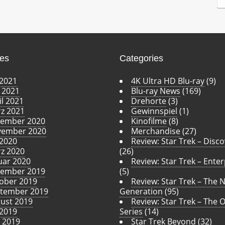
c
h
i
v
ves
Categories
 2021
4K Ultra HD Blu-ray
(9)
 2021
Blu-ray News
(169)
il 2021
Drehorte
(3)
z 2021
Gewinnspiel
(1)
ember 2020
Kinofilme
(8)
ember 2020
Merchandise
(27)
 2020
Review: Star Trek – Disc
z 2020
(26)
uar 2020
Review: Star Trek – Enter
ember 2019
(5)
ober 2019
Review: Star Trek – The 
tember 2019
Generation
(95)
ust 2019
Review: Star Trek – The O
 2019
Series
(14)
i 2019
Star Trek Beyond
(32)