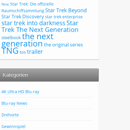
Star Trek: Die offizielle
Nine
Star Trek Beyond
Raumschiffsammlung
Star Trek Discovery
star trek enterprise
Star
star trek into darkness
Trek The Next Generation
the next
steelbook
generation
the original series
TNG
trailer
tos
Kategorien
4K Ultra HD Blu-ray
Blu-ray News
Drehorte
Gewinnspiel