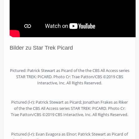
Bilder zu Star Trek Picard
Pictured: Patrick Stewart as Picard of the the CBS All Access series
STAR TREK: PICARD. Photo Cr: Trae Patton/CBS ©2019 CBS
Interactive, Inc. All Rights Reserved.
Pictured (l-r): Patrick Stewart as Picard; Jonathan Frakes as Riker
of the the CBS All Access series STAR TREK: PICARD. Photo Cr:
Trae Patton/CBS ©2019 CBS Interactive, Inc. All Rights Reserved.
Pictured (l-r): Evan Evagora as Elnor; Patrick Stewart as Picard of