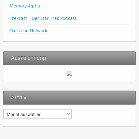
Memory Alpha
Trekcast – Der Star Trek Podcast
Trekzone Network
Auszeichnung
Archiv
A
r
c
h
i