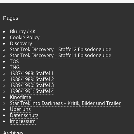
v
Pages
Blu-ray / 4K
Cookie Policy
Discovery
Star Trek Discovery – Staffel 2 Episodenguide
Star Trek Discovery – Staffel 1 Episodenguide
TOS
TNG
1987/1988: Staffel 1
1988/1989: Staffel 2
1989/1990: Staffel 3
1990/1991: Staffel 4
Kinofilme
Star Trek Into Darkness – Kritik, Bilder und Trailer
Über uns
Datenschutz
Impressum
Archives