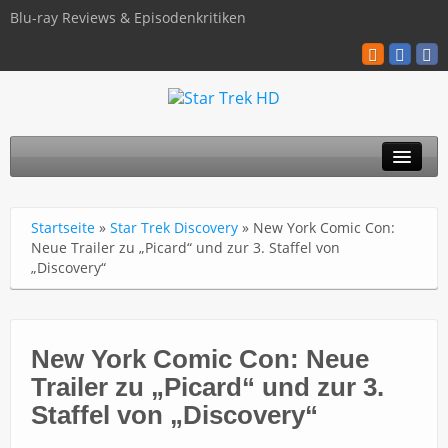
Blu-ray Reviews & Episodenkritiken
TOS
Startseite
»
Star Trek Discovery
»
New York Comic Con:
TNG
Neue Trailer zu „Picard“ und zur 3. Staffel von
„Discovery“
Discovery
Kinofilme
New York Comic Con: Neue
Blu-ray / 4K
Trailer zu „Picard“ und zur 3.
Über uns
Staffel von „Discovery“