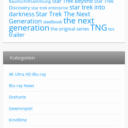
Star Trek Beyond
Star Trek
Raumschiffsammlung
star trek into
Discovery
star trek enterprise
Star Trek The Next
darkness
the next
Generation
steelbook
TNG
generation
the original series
tos
trailer
Kategorien
4K Ultra HD Blu-ray
Blu-ray News
Drehorte
Gewinnspiel
Kinofilme