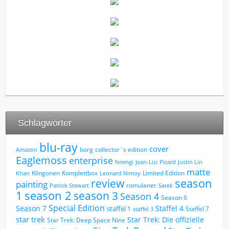
Schlagwörter
blu-ray
cover
borg
collector´s edition
Amazon
Eaglemoss
enterprise
ferengi
Jean-Luc Picard
Justin Lin
matte
Limited Edition
Klingonen
Komplettbox
Khan
Leonard Nimoy
review
season
painting
romulaner
Patrick Stewart
Sarek
1
season 2
season 3
Season 4
Season 6
Special Edition
Season 7
Staffel 4
staffel 1
Staffel 7
staffel 3
star trek
Star Trek: Die offizielle
Star Trek: Deep Space Nine