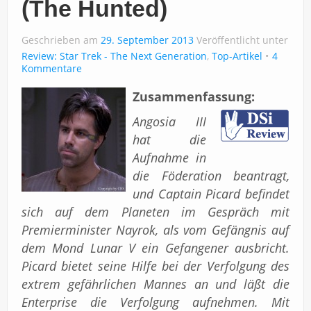
(The Hunted)
Über uns
Geschrieben am
Impressum
29. September 2013
Veröffentlicht unter
Review: Star Trek - The Next Generation
,
Top-Artikel
4
Kommentare
Zusammenfassung:
Angosia III
hat die
Aufnahme in
die Föderation beantragt,
und Captain Picard befindet
sich auf dem Planeten im Gespräch mit
Premierminister Nayrok, als vom Gefängnis auf
dem Mond Lunar V ein Gefangener ausbricht.
Picard bietet seine Hilfe bei der Verfolgung des
extrem gefährlichen Mannes an und läßt die
Enterprise die Verfolgung aufnehmen. Mit