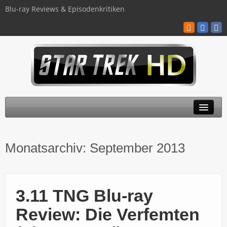
Blu-ray Reviews & Episodenkritiken
TOS
Monatsarchiv:
September 2013
TNG
Discovery
3.11 TNG Blu-ray
Kinofilme
Review: Die Verfemten
Blu-ray / 4K