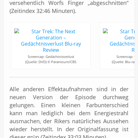
versehentlich Worfs Finger „abgeschnitten“
(Zeitindex 32:46 Minuten).
Screencap: Gedächtnisverlust
Screencap: Ge
(Quelle: DVD) © Paramount/CBS
(Quelle: Blu-ra
Alle anderen Effektaufnahmen sind in der
neuen Version der Episode durchweg
gelungen. Einen kleinen Farbunterschied
kann man lediglich bei dem Energiestrahl
ausmachen, der Rikers natürliches Aussehen
wieder herstellt. In der Originalfassung ist
dieser grün (Zeitindex 33:03 Minuten).