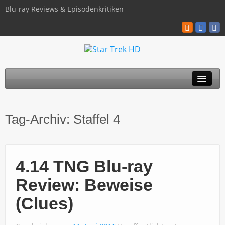
Blu-ray Reviews & Episodenkritiken
TOS
Tag-Archiv:
Staffel 4
TNG
Discovery
4.14 TNG Blu-ray
Kinofilme
Review: Beweise
Blu-ray / 4K
(Clues)
Über uns