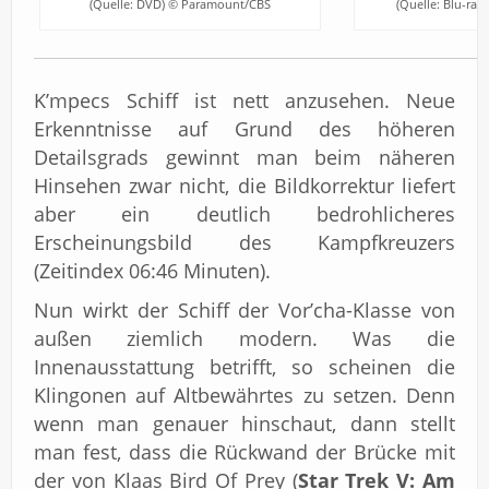
(Quelle: DVD) © Paramount/CBS
(Quelle: Blu-ra
K’mpecs Schiff ist nett anzusehen. Neue
Erkenntnisse auf Grund des höheren
Detailsgrads gewinnt man beim näheren
Hinsehen zwar nicht, die Bildkorrektur liefert
aber ein deutlich bedrohlicheres
Erscheinungsbild des Kampfkreuzers
(Zeitindex 06:46 Minuten).
Nun wirkt der Schiff der Vor’cha-Klasse von
außen ziemlich modern. Was die
Innenausstattung betrifft, so scheinen die
Klingonen auf Altbewährtes zu setzen. Denn
wenn man genauer hinschaut, dann stellt
man fest, dass die Rückwand der Brücke mit
der von Klaas Bird Of Prey (
Star Trek V: Am