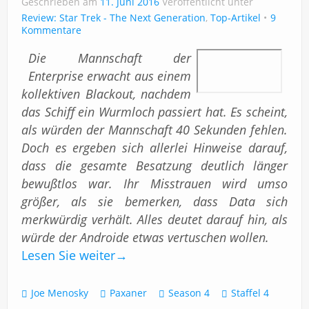
Geschrieben am
Impressum
11. Juni 2016
Veröffentlicht unter
Review: Star Trek - The Next Generation
,
Top-Artikel
9
Kommentare
Die Mannschaft der
Enterprise erwacht aus einem
kollektiven Blackout, nachdem
das Schiff ein Wurmloch passiert hat. Es scheint,
als würden der Mannschaft 40 Sekunden fehlen.
Doch es ergeben sich allerlei Hinweise darauf,
dass die gesamte Besatzung deutlich länger
bewußtlos war. Ihr Misstrauen wird umso
größer, als sie bemerken, dass Data sich
merkwürdig verhält. Alles deutet darauf hin, als
würde der Androide etwas vertuschen wollen.
Lesen Sie weiter
→
Joe Menosky
Paxaner
Season 4
Staffel 4