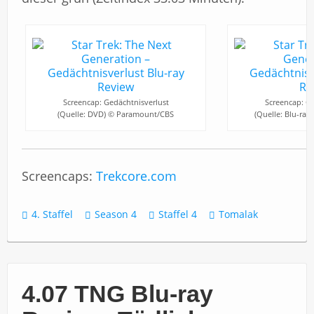
Screencap: Gedächtnisverlust
Screencap: Ge
(Quelle: DVD) © Paramount/CBS
(Quelle: Blu-ra
Screencaps:
Trekcore.com
4. Staffel
Season 4
Staffel 4
Tomalak
4.07 TNG Blu-ray