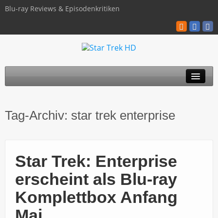
Blu-ray Reviews & Episodenkritiken
TOS
Tag-Archiv:
star trek enterprise
TNG
Discovery
Star Trek: Enterprise
Kinofilme
erscheint als Blu-ray
Blu-ray / 4K
Komplettbox Anfang
Über uns
Mai