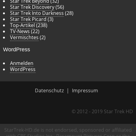
Star Trek Beyond
(32)
Star Trek Discovery
(56)
Star Trek Into Darkness
(28)
Star Trek Picard
(3)
Top-Artikel
(238)
TV-News
(22)
Vermischtes
(2)
WordPress
Anmelden
WordPress
Datenschutz
Impressum
© 2012 - 2019 Star Trek HD
StarTrek-HD.de is not endorsed, sponsored or affiliated
with CBS Studios Inc., Paramount Pictures Corp or the