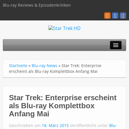
Blu-ray Reviews & Episodenkritiken
TOS
Startseite
»
Blu-ray News
»
Star Trek: Enterprise
TNG
erscheint als Blu-ray Komplettbox Anfang Mai
Discovery
Kinofilme
Star Trek: Enterprise erscheint
als Blu-ray Komplettbox
Blu-ray / 4K
Anfang Mai
Über uns
Geschrieben am
18. März 2015
Veröffentlicht unter
Blu-