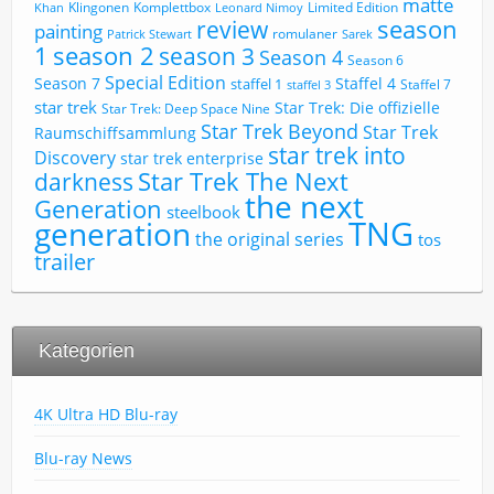
matte
Limited Edition
Klingonen
Komplettbox
Khan
Leonard Nimoy
review
season
painting
romulaner
Patrick Stewart
Sarek
1
season 2
season 3
Season 4
Season 6
Special Edition
Season 7
Staffel 4
staffel 1
Staffel 7
staffel 3
star trek
Star Trek: Die offizielle
Star Trek: Deep Space Nine
Star Trek Beyond
Star Trek
Raumschiffsammlung
star trek into
Discovery
star trek enterprise
Star Trek The Next
darkness
the next
Generation
steelbook
TNG
generation
the original series
tos
trailer
Kategorien
4K Ultra HD Blu-ray
Blu-ray News