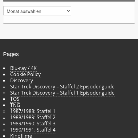
A
r
c
h
i
v
Pages
Blu-ray / 4K
Cookie Policy
Discovery
Star Trek Discovery – Staffel 2 Episodenguide
Star Trek Discovery – Staffel 1 Episodenguide
TOS
TNG
1987/1988: Staffel 1
1988/1989: Staffel 2
1989/1990: Staffel 3
1990/1991: Staffel 4
Kinofilme