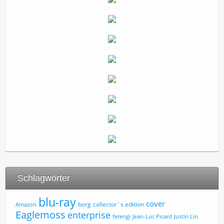
Schlagwörter
blu-ray
cover
borg
collector´s edition
Amazon
Eaglemoss
enterprise
ferengi
Jean-Luc Picard
Justin Lin