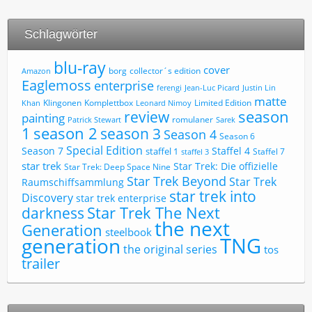
Schlagwörter
blu-ray
cover
borg
collector´s edition
Amazon
Eaglemoss
enterprise
ferengi
Jean-Luc Picard
Justin Lin
matte
Limited Edition
Klingonen
Komplettbox
Khan
Leonard Nimoy
review
season
painting
romulaner
Patrick Stewart
Sarek
1
season 2
season 3
Season 4
Season 6
Special Edition
Season 7
Staffel 4
staffel 1
Staffel 7
staffel 3
star trek
Star Trek: Die offizielle
Star Trek: Deep Space Nine
Star Trek Beyond
Star Trek
Raumschiffsammlung
star trek into
Discovery
star trek enterprise
Star Trek The Next
darkness
the next
Generation
steelbook
TNG
generation
the original series
tos
trailer