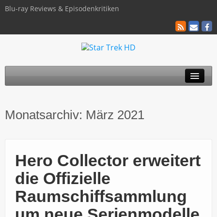
Blu-ray Reviews & Episodenkritiken
TOS
Monatsarchiv:
März 2021
TNG
Discovery
Hero Collector erweitert
Kinofilme
die Offizielle
Blu-ray / 4K
Raumschiffsammlung
Über uns
um neue Serienmodelle