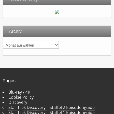
Archiv
A
r
c
h
i
v
Pages
Blu-ray / 4K
Cookie Policy
Discovery
Star Trek Discovery – Staffel 2 Episodenguide
Star Trek Discovery – Staffel 1 Episodenguide