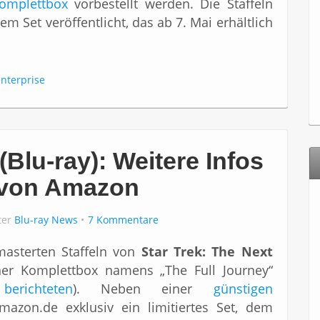
omplettbox
vorbestellt werden. Die Staffeln
m Set veröffentlicht, das ab 7. Mai erhältlich
enterprise
lu-ray): Weitere Infos
n von Amazon
ter
Blu-ray News
7 Kommentare
emasterten Staffeln von
Star Trek: The Next
ner Komplettbox namens „The Full Journey“
berichteten
). Neben einer
günstigen
mazon.de exklusiv ein limitiertes Set, dem