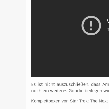
Es ist nicht auszuschließen, dass Am
noch ein weiteres Goodie beilegen wi
Komplettboxen von Star Trek: The Next 