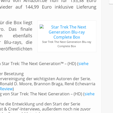
wird von Amazon.de nun für
135,38
Euro
c
eder auf 144,99 Euro inklusive Lieferung
h
i
v
für die Box liegt
ro. Das finale
n ebenfalls
r Blu-rays, die
Star Trek The Next Generation Blu-ray
Complete Box
veröffentlichten
 Star Trek: The Next Generation™ – (HD) (
siehe
er Besetzung
rvereinigung der wichtigsten Autoren der Serie.
 Ronald D. Moore, Brannon Braga, René Echevarria
 Review
)
g von Star Trek: The Next Generation – (HD) (
siehe
e die Entwicklung und den Start der Serie
ast & Crew“-Interviews, außerdem noch nie zuvor