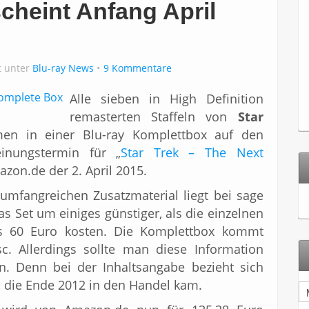
cheint Anfang April
t unter
Blu-ray News
9 Kommentare
Alle sieben in High Definition
remasterten Staffeln von
Star
n in einer Blu-ray Komplettbox auf den
einungstermin für „
Star Trek – The Next
mazon.de der 2. April 2015.
 umfangreichen Zusatzmaterial liegt bei sage
as Set um einiges günstiger, als die einzelnen
is 60 Euro kosten. Die Komplettbox kommt
c. Allerdings sollte man diese Information
n. Denn bei der Inhaltsangabe bezieht sich
die Ende 2012 in den Handel kam.
A
r