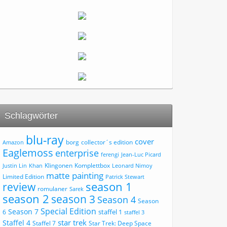
Schlagwörter
blu-ray
cover
borg
collector´s edition
Amazon
Eaglemoss
enterprise
ferengi
Jean-Luc Picard
Klingonen
Komplettbox
Justin Lin
Khan
Leonard Nimoy
matte painting
Limited Edition
Patrick Stewart
review
season 1
romulaner
Sarek
season 2
season 3
Season 4
Season
Special Edition
Season 7
staffel 1
6
staffel 3
star trek
Staffel 4
Staffel 7
Star Trek: Deep Space