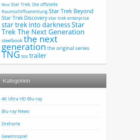
Star Trek: Die offizielle
Nine
Star Trek Beyond
Raumschiffsammlung
Star Trek Discovery
star trek enterprise
Star
star trek into darkness
Trek The Next Generation
the next
steelbook
generation
the original series
TNG
trailer
tos
Kategorien
4K Ultra HD Blu-ray
Blu-ray News
Drehorte
Gewinnspiel