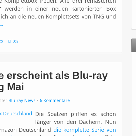
 Komplettbox freuen. Alle drei remasterten
e“ werden in einer neuen kartonierten Box
sich an die neuen Komplettsets von TNG und
→
es
tos
e erscheint als Blu-ray
g Mai
unter
Blu-ray News
6 Kommentare
Die Spatzen pfiffen es schon
länger von den Dächern. Nun
r Amazon Deutschland
die komplette Serie von