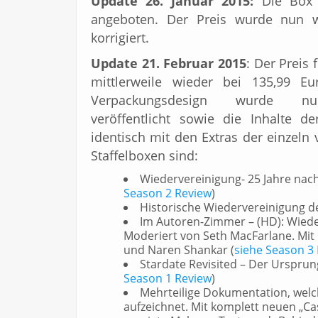
Update 26. Januar 2015:
Die Box 
angeboten. Der Preis wurde nun wi
korrigiert.
Update 21. Februar 2015
: Der Preis 
mittlerweile wieder bei 135,99 Eu
Verpackungsdesign wurde nu
veröffentlicht sowie die Inhalte de
identisch mit den Extras der einzeln 
Staffelboxen sind:
Wiedervereinigung- 25 Jahre nach
Season 2 Review
)
Historische Wiedervereinigung d
Im Autoren-Zimmer – (HD): Wiede
Moderiert von Seth MacFarlane. Mit
und Naren Shankar (
siehe Season 3
Stardate Revisited – Der Ursprun
Season 1 Review
)
Mehrteilige Dokumentation, welch
aufzeichnet. Mit komplett neuen „C