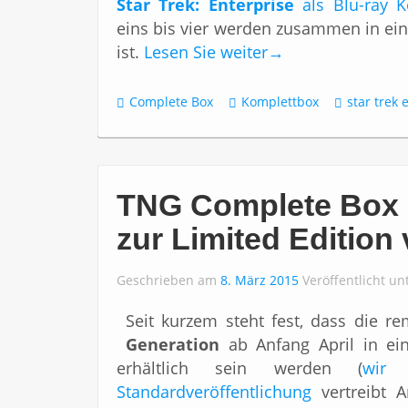
Star Trek: Enterprise
als Blu-ray K
eins bis vier werden zusammen in eine
ist.
Lesen Sie weiter
→
Complete Box
Komplettbox
star trek 
TNG Complete Box (B
zur Limited Editio
Geschrieben am
8. März 2015
Veröffentlicht un
Seit kurzem steht fest, dass die r
Generation
ab Anfang April in ei
erhältlich sein werden (
wir 
Standardveröffentlichung
vertreibt A