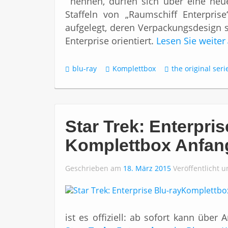
nennen, dürfen sich über eine neue
Staffeln von „Raumschiff Enterpris
aufgelegt, deren Verpackungsdesign 
Enterprise orientiert.
Lesen Sie weiter
blu-ray
Komplettbox
the original seri
Star Trek: Enterpris
Komplettbox Anfan
Geschrieben am
18. März 2015
Veröffentlicht 
ist es offiziell: ab sofort kann übe