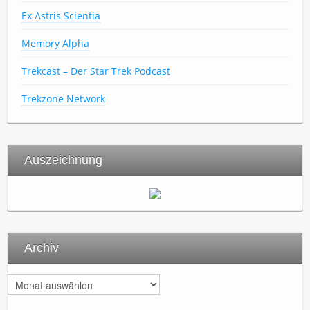
Ex Astris Scientia
Memory Alpha
Trekcast – Der Star Trek Podcast
Trekzone Network
Auszeichnung
Archiv
A
r
c