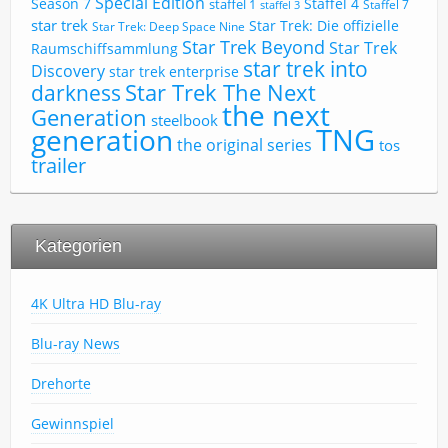
Special Edition
Season 7
Staffel 4
staffel 1
Staffel 7
staffel 3
star trek
Star Trek: Die offizielle
Star Trek: Deep Space Nine
Star Trek Beyond
Star Trek
Raumschiffsammlung
star trek into
Discovery
star trek enterprise
Star Trek The Next
darkness
the next
Generation
steelbook
TNG
generation
the original series
tos
trailer
Kategorien
4K Ultra HD Blu-ray
Blu-ray News
Drehorte
Gewinnspiel