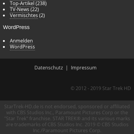
Top-Artikel
(238)
TV-News
(22)
Vermischtes
(2)
WordPress
Anmelden
WordPress
Datenschutz
Impressum
© 2012 - 2019 Star Trek HD
StarTrek-HD.de is not endorsed, sponsored or affiliated
with CBS Studios Inc., Paramount Pictures Corp or the
"Star Trek" franchise. STAR TREK® and its various marks
are trademarks of CBS Studios Inc. 2019 © CBS Studios
Inc./Paramount Pictures Corp.