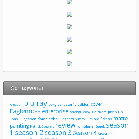
Schlagwörter
blu-ray
cover
borg
collector´s edition
Amazon
Eaglemoss
enterprise
ferengi
Jean-Luc Picard
Justin Lin
matte
Limited Edition
Klingonen
Komplettbox
Khan
Leonard Nimoy
review
season
painting
romulaner
Patrick Stewart
Sarek
1
season 2
season 3
Season 4
Season 6