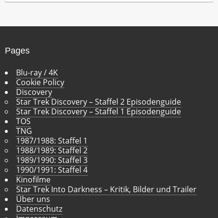
h
i
v
Pages
Blu-ray / 4K
Cookie Policy
Discovery
Star Trek Discovery – Staffel 2 Episodenguide
Star Trek Discovery – Staffel 1 Episodenguide
TOS
TNG
1987/1988: Staffel 1
1988/1989: Staffel 2
1989/1990: Staffel 3
1990/1991: Staffel 4
Kinofilme
Star Trek Into Darkness – Kritik, Bilder und Trailer
Über uns
Datenschutz