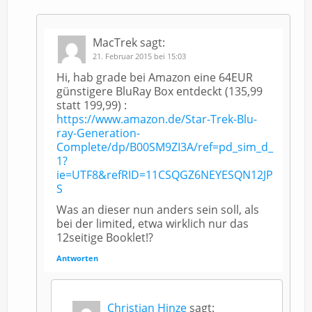
MacTrek
sagt:
21. Februar 2015 bei 15:03
Hi, hab grade bei Amazon eine 64EUR
günstigere BluRay Box entdeckt (135,99
statt 199,99) :
https://www.amazon.de/Star-Trek-Blu-
ray-Generation-
Complete/dp/B00SM9ZI3A/ref=pd_sim_d_
1?
ie=UTF8&refRID=11CSQGZ6NEYESQN12JP
S
Was an dieser nun anders sein soll, als
bei der limited, etwa wirklich nur das
12seitige Booklet!?
Antworten
Christian Hinze
sagt: