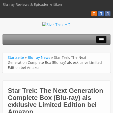
Blu-ray Reviews & Episodenkritiken
TOS
Startseite
»
Blu-ray News
»
Star Trek: The Next
TNG
Generation Complete Box (Blu-ray) als exklusive Limited
Edition bei Amazon
Discovery
Kinofilme
Star Trek: The Next Generation
Blu-ray / 4K
Complete Box (Blu-ray) als
Über uns
exklusive Limited Edition bei
Amazon