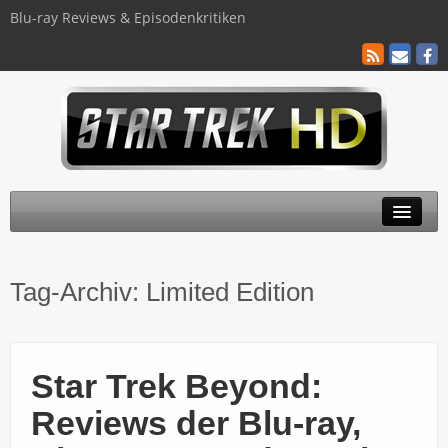
Blu-ray Reviews & Episodenkritiken
TOS
Tag-Archiv:
Limited Edition
TNG
Discovery
Star Trek Beyond:
Kinofilme
Reviews der Blu-ray,
Blu-ray / 4K