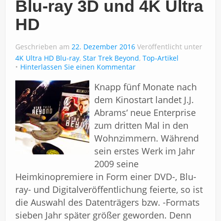
Blu-ray 3D und 4K Ultra
Über uns
HD
Impressum
Geschrieben am
22. Dezember 2016
Veröffentlicht unter
4K Ultra HD Blu-ray
,
Star Trek Beyond
,
Top-Artikel
Hinterlassen Sie einen Kommentar
Knapp fünf Monate nach
dem Kinostart landet J.J.
Abrams‘ neue Enterprise
zum dritten Mal in den
Wohnzimmern. Während
sein erstes Werk im Jahr
2009 seine
Heimkinopremiere in Form einer DVD-, Blu-
ray- und Digitalveröffentlichung feierte, so ist
die Auswahl des Datenträgers bzw. -Formats
sieben Jahr später größer geworden. Denn