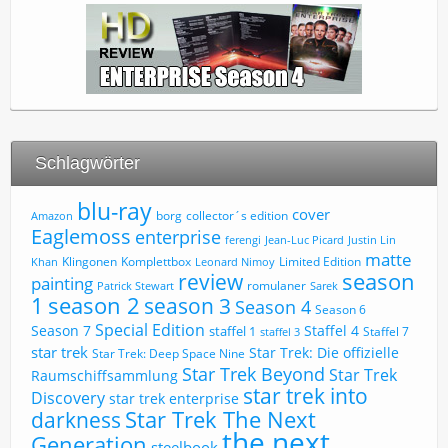
Schlagwörter
blu-ray
cover
borg
collector´s edition
Amazon
Eaglemoss
enterprise
ferengi
Jean-Luc Picard
Justin Lin
matte
Limited Edition
Klingonen
Komplettbox
Khan
Leonard Nimoy
review
season
painting
romulaner
Patrick Stewart
Sarek
1
season 2
season 3
Season 4
Season 6
Special Edition
Season 7
Staffel 4
staffel 1
Staffel 7
staffel 3
star trek
Star Trek: Die offizielle
Star Trek: Deep Space Nine
Star Trek Beyond
Star Trek
Raumschiffsammlung
star trek into
Discovery
star trek enterprise
Star Trek The Next
darkness
the next
Generation
steelbook