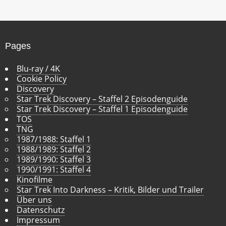
h
i
v
Pages
Blu-ray / 4K
Cookie Policy
Discovery
Star Trek Discovery – Staffel 2 Episodenguide
Star Trek Discovery – Staffel 1 Episodenguide
TOS
TNG
1987/1988: Staffel 1
1988/1989: Staffel 2
1989/1990: Staffel 3
1990/1991: Staffel 4
Kinofilme
Star Trek Into Darkness – Kritik, Bilder und Trailer
Über uns
Datenschutz
Impressum