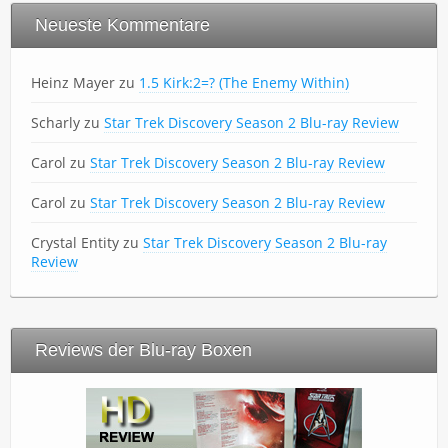
Neueste Kommentare
Heinz Mayer
zu
1.5 Kirk:2=? (The Enemy Within)
Scharly
zu
Star Trek Discovery Season 2 Blu-ray Review
Carol
zu
Star Trek Discovery Season 2 Blu-ray Review
Carol
zu
Star Trek Discovery Season 2 Blu-ray Review
Crystal Entity
zu
Star Trek Discovery Season 2 Blu-ray
Review
Reviews der Blu-ray Boxen