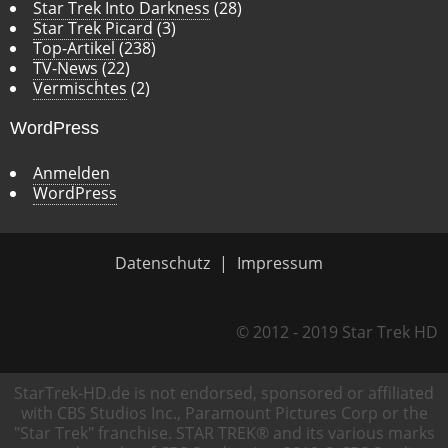
Star Trek Into Darkness
(28)
Star Trek Picard
(3)
Top-Artikel
(238)
TV-News
(22)
Vermischtes
(2)
WordPress
Anmelden
WordPress
Datenschutz
Impressum
© 2012 - 2019 Star Trek HD
StarTrek-HD.de is not endorsed, sponsored or affiliated
with CBS Studios Inc., Paramount Pictures Corp or the
"Star Trek" franchise. STAR TREK® and its various marks