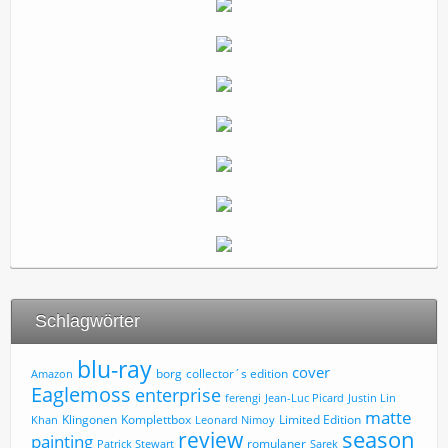
Schlagwörter
blu-ray
cover
borg
collector´s edition
Amazon
Eaglemoss
enterprise
ferengi
Jean-Luc Picard
Justin Lin
matte
Limited Edition
Klingonen
Komplettbox
Khan
Leonard Nimoy
review
season
painting
romulaner
Patrick Stewart
Sarek