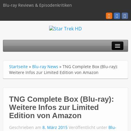
Blu-ray Reviews & Episodenkritiken
TOS
Startseite
»
Blu-ray News
»
TNG Complete Box (Blu-ray):
TNG
Weitere Infos zur Limited Edition von Amazon
Discovery
Kinofilme
TNG Complete Box (Blu-ray):
Weitere Infos zur Limited
Blu-ray / 4K
Edition von Amazon
Über uns
Geschrieben am
8. März 2015
Veröffentlicht unter
Blu-