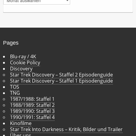
r
c
h
i
v
Pages
Blu-ray / 4K
Cookie Policy
Discovery
Star Trek Discovery – Staffel 2 Episodenguide
Star Trek Discovery – Staffel 1 Episodenguide
TOS
TNG
1987/1988: Staffel 1
1988/1989: Staffel 2
1989/1990: Staffel 3
1990/1991: Staffel 4
Kinofilme
Star Trek Into Darkness – Kritik, Bilder und Trailer
Über uns