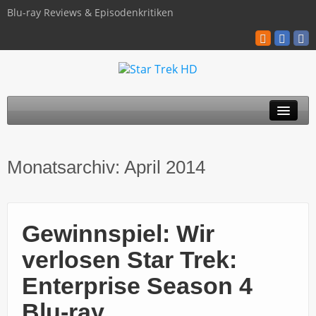
Blu-ray Reviews & Episodenkritiken
TOS
Monatsarchiv:
April 2014
TNG
Discovery
Gewinnspiel: Wir
Kinofilme
verlosen Star Trek:
Blu-ray / 4K
Enterprise Season 4
Über uns
Blu-ray