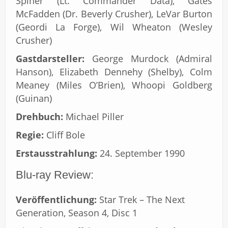
Spiner (Lt. Commander Data), Gates
McFadden (Dr. Beverly Crusher), LeVar Burton
(Geordi La Forge), Wil Wheaton (Wesley
Crusher)
Gastdarsteller:
George Murdock (Admiral
Hanson), Elizabeth Dennehy (Shelby), Colm
Meaney (Miles O’Brien), Whoopi Goldberg
(Guinan)
Drehbuch:
Michael Piller
Regie:
Cliff Bole
Erstausstrahlung:
24. September 1990
Blu-ray Review:
Veröffentlichung:
Star Trek – The Next
Generation, Season 4, Disc 1