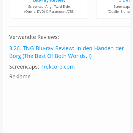
Screencap: Angriffsziel Erde
Screencap: An
(Quelle: DVD) © Paramount/CBS
(Quelle: Blu-ra
Verwandte Reviews:
3.26. TNG Blu-ray Review: In den Händen der
Borg (The Best Of Both Worlds, I)
Screencaps:
Trekcore.com
Reklame