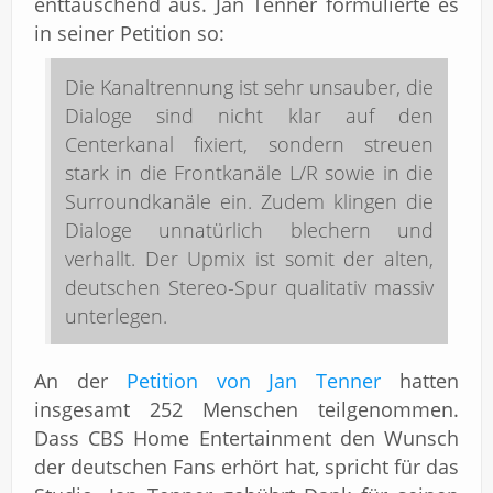
enttäuschend aus. Jan Tenner formulierte es
in seiner Petition so:
Die Kanaltrennung ist sehr unsauber, die
Dialoge sind nicht klar auf den
Centerkanal fixiert, sondern streuen
stark in die Frontkanäle L/R sowie in die
Surroundkanäle ein. Zudem klingen die
Dialoge unnatürlich blechern und
verhallt. Der Upmix ist somit der alten,
deutschen Stereo-Spur qualitativ massiv
unterlegen.
An der
Petition von Jan Tenner
hatten
insgesamt 252 Menschen teilgenommen.
Dass CBS Home Entertainment den Wunsch
der deutschen Fans erhört hat, spricht für das