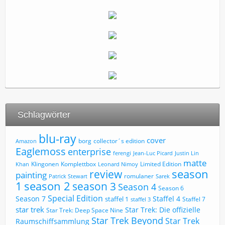
Schlagwörter
blu-ray
cover
borg
collector´s edition
Amazon
Eaglemoss
enterprise
ferengi
Jean-Luc Picard
Justin Lin
matte
Limited Edition
Klingonen
Komplettbox
Khan
Leonard Nimoy
review
season
painting
romulaner
Patrick Stewart
Sarek
1
season 2
season 3
Season 4
Season 6
Special Edition
Season 7
Staffel 4
staffel 1
Staffel 7
staffel 3
star trek
Star Trek: Die offizielle
Star Trek: Deep Space Nine
Star Trek Beyond
Star Trek
Raumschiffsammlung