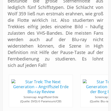
bestünde die große Sternenflotte aus
lediglich fünf Schiffstypen. Die Schlacht von
Wolf 359 ließ nun erstmals erahnen, wie groß
die Flotte wirklich ist. Also studierten wir
Trekkies eifrig jedes einzelne Bild – häufig
zulasten des VHS-Bandes. Die meisten Fans
werden auch auf der Blu-ray nicht
widerstehen können, die Szene in High
Definition mit Hilfe der Pause-Taste auf der
Fernbedienung zu studieren. Es lohnt
sich auf jeden Fall!
Screencap: Angriffsziel Erde
Screencap: An
(Quelle: DVD) © Paramount/CBS
(Quelle: Blu-ra