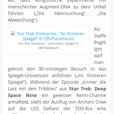
wir, dass klingonische Experimente mit
menschlicher Augment-DNA zu dem Unfall
führten („Die Heimsuchung“, „Die
Abweichung“).
Als
Staffe
lhighl
Star Trek: Enterprise – „Im finsteren Spiegel“ ©
CBS/Paramount
ight
darf
man
getrost den 90-minütigen Besuch in das
Spiegel-Universum anführen („Im finsteren
Spiegel“). Während der Episode „Immer die
Last mit den Tribbles“ aus
Star Trek: Deep
Space Nine
ein gewisser Retro-Charme
anhaftete, stellt der Ausflug von Archers Crew
auf die USS Defiant der TOS-Ära eine