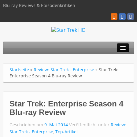
Blu-ray Reviews & Episodenkritiken
TOS
Startseite
»
Review: Star Trek - Enterprise
»
Star Trek:
TNG
Enterprise Season 4 Blu-ray Review
Discovery
Kinofilme
Star Trek: Enterprise Season 4
Blu-ray Review
Blu-ray / 4K
Geschrieben am
9. Mai 2014
Veröffentlicht unter
Review:
Über uns
Star Trek - Enterprise
,
Top-Artikel