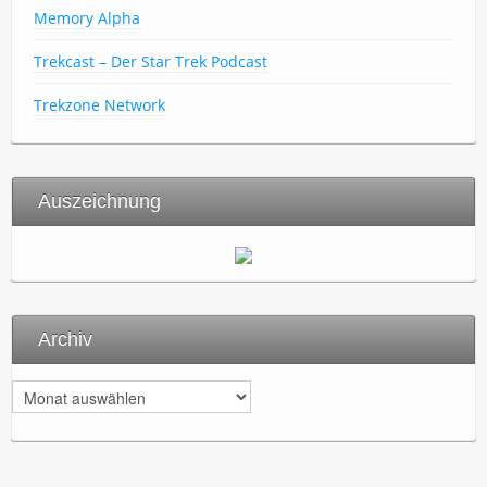
Memory Alpha
Trekcast – Der Star Trek Podcast
Trekzone Network
Auszeichnung
Archiv
A
r
c
h
i