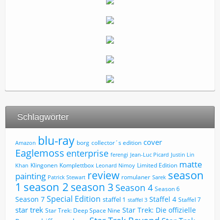
Schlagwörter
blu-ray
cover
borg
collector´s edition
Amazon
Eaglemoss
enterprise
ferengi
Jean-Luc Picard
Justin Lin
matte
Limited Edition
Klingonen
Komplettbox
Khan
Leonard Nimoy
review
season
painting
romulaner
Patrick Stewart
Sarek
1
season 2
season 3
Season 4
Season 6
Special Edition
Season 7
Staffel 4
staffel 1
Staffel 7
staffel 3
star trek
Star Trek: Die offizielle
Star Trek: Deep Space Nine