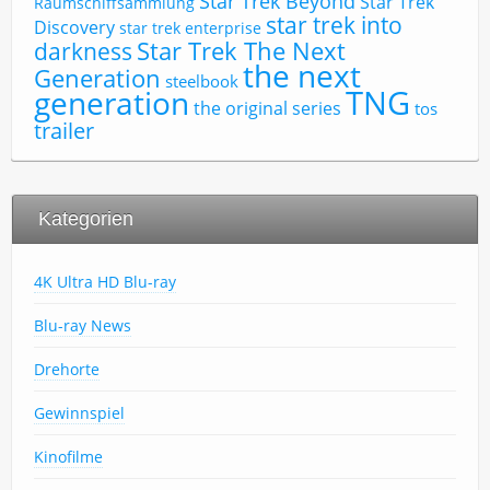
Star Trek Beyond
Star Trek
Raumschiffsammlung
star trek into
Discovery
star trek enterprise
Star Trek The Next
darkness
the next
Generation
steelbook
TNG
generation
the original series
tos
trailer
Kategorien
4K Ultra HD Blu-ray
Blu-ray News
Drehorte
Gewinnspiel
Kinofilme