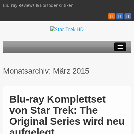
Blu-ray Reviews & Episodenkritiken
TOS
Monatsarchiv:
März 2015
TNG
Discovery
Blu-ray Komplettset
Kinofilme
von Star Trek: The
Blu-ray / 4K
Original Series wird neu
Über uns
aufgelegt