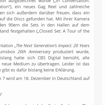
tion aufgezeichnet wurde („In Conversation:
tion“), ein neues Gag Reel und zahlreiche
fen sich außerdem darüber freuen, dass ein
uf die Discs gefunden hat. Mit ihrer Kamera
en 90ern die Sets in den Hallen auf dem
nd festgehalten („Closed Set: A Tour of the
tation „
The Next Generation’s Impact: 20 Years
läumsbox
20th Anniversary
produziert wurde,
slang hatte sich CBS Digital bemüht, alle
 neue Medium zu übertragen. Leider ist das
lle gibt es dafür bislang keine Erklärung.
n 7 wird am 18. Dezember in Deutschland auf
n“