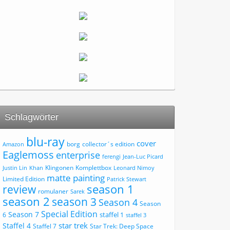
Schlagwörter
blu-ray
cover
borg
collector´s edition
Amazon
Eaglemoss
enterprise
ferengi
Jean-Luc Picard
Klingonen
Komplettbox
Justin Lin
Khan
Leonard Nimoy
matte painting
Limited Edition
Patrick Stewart
review
season 1
romulaner
Sarek
season 2
season 3
Season 4
Season
Special Edition
Season 7
staffel 1
6
staffel 3
star trek
Staffel 4
Staffel 7
Star Trek: Deep Space