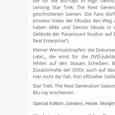
die für die Blu-rays in High Defini
Lensing Star Trek: The Next Genera
geschnittenen Szenen. Die Fans dür
privates Video der Okudas den Weg a
haben Mike und Denise Okuda in d
Gelände der Paramount Studios auf Ba
Real Enterprise“
).
Kleiner Wermutstropfen: die Dokumen
Later
„, die einst für die DVD-Jubi
fehlen auf den blauen Scheiben. Bi
Zusatzinhalte der DVDs auch auf das
hier nicht der Fall. Von offizieller Ste
Star Trek: The Next Generation Seaso
Blu-ray erscheinen.
Special Edition „Gestern, Heute, Morge