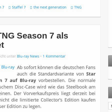
n 7
Staffel 7
the next generation
TNG
 TNG Season 7 als
t
icht unter
Blu-ray News
1 Kommentar
Ab sofort können die deutschen Fans
auch die Standardvariante von
Star
n 7 auf Blu-ray
vorbestellen. Die normale
ischem Disc-Case wird wie das Steelbook am
nen. Der Vorverkaufspreis liegt derzeit bei
icht die limitierte Collector’s Edition kaufen
A
ser Edition zu legen.
r