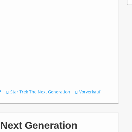
c
h
i
v
7
Star Trek The Next Generation
Vorverkauf
e Next Generation