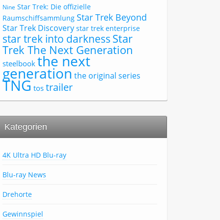
Star Trek: Die offizielle
Nine
Star Trek Beyond
Raumschiffsammlung
Star Trek Discovery
star trek enterprise
Star
star trek into darkness
Trek The Next Generation
the next
steelbook
generation
the original series
TNG
trailer
tos
Kategorien
4K Ultra HD Blu-ray
Blu-ray News
Drehorte
Gewinnspiel