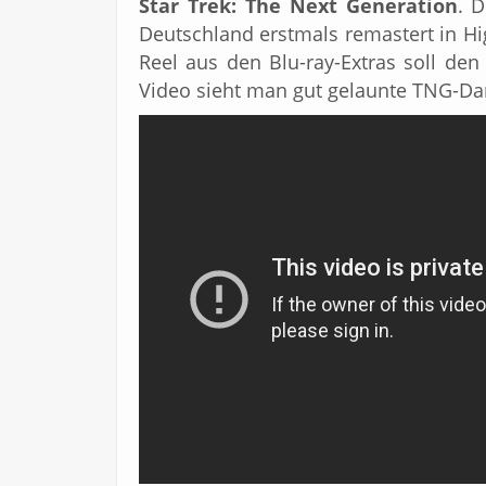
Star Trek: The Next Generation
. 
Deutschland erstmals remastert in Hi
Reel aus den Blu-ray-Extras soll de
Video sieht man gut gelaunte TNG-Dars