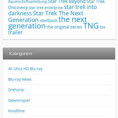
Star Trek Beyond
Star Trek
Raumschiffsammlung
star trek into
Discovery
star trek enterprise
Star Trek The Next
darkness
the next
Generation
steelbook
TNG
generation
the original series
tos
trailer
Kategorien
4K Ultra HD Blu-ray
Blu-ray News
Drehorte
Gewinnspiel
Kinofilme