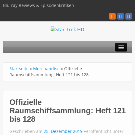
Blu-ray Reviews & Episodenkritiken
TOS
Startseite
»
Merchandise
»
Offizielle
TNG
Raumschiffsammlung: Heft 121 bis 128
Discovery
Kinofilme
Offizielle
Raumschiffsammlung: Heft 121
Blu-ray / 4K
bis 128
Über uns
Geschrieben am
25. Dezember 2019
Veröffentlicht unter