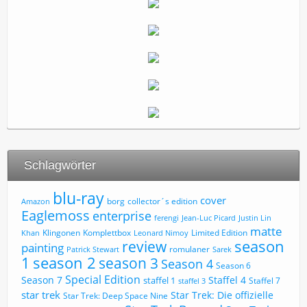
Schlagwörter
blu-ray
cover
borg
collector´s edition
Amazon
Eaglemoss
enterprise
ferengi
Jean-Luc Picard
Justin Lin
matte
Limited Edition
Klingonen
Komplettbox
Khan
Leonard Nimoy
review
season
painting
romulaner
Patrick Stewart
Sarek
1
season 2
season 3
Season 4
Season 6
Special Edition
Season 7
Staffel 4
staffel 1
Staffel 7
staffel 3
star trek
Star Trek: Die offizielle
Star Trek: Deep Space Nine