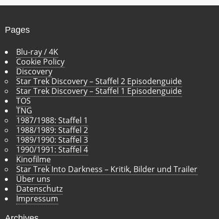
v
Pages
Blu-ray / 4K
Cookie Policy
Discovery
Star Trek Discovery – Staffel 2 Episodenguide
Star Trek Discovery – Staffel 1 Episodenguide
TOS
TNG
1987/1988: Staffel 1
1988/1989: Staffel 2
1989/1990: Staffel 3
1990/1991: Staffel 4
Kinofilme
Star Trek Into Darkness – Kritik, Bilder und Trailer
Über uns
Datenschutz
Impressum
Archives