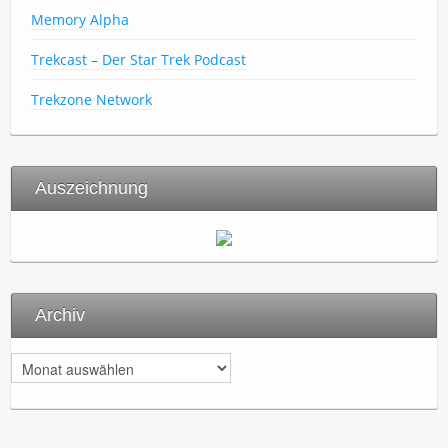
Memory Alpha
Trekcast – Der Star Trek Podcast
Trekzone Network
Auszeichnung
Archiv
A
r
c
h
i