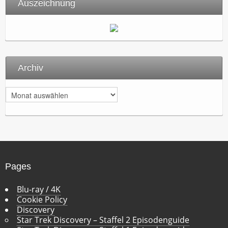
Auszeichnung
Archiv
A
r
c
h
i
v
Pages
Blu-ray / 4K
Cookie Policy
Discovery
Star Trek Discovery – Staffel 2 Episodenguide