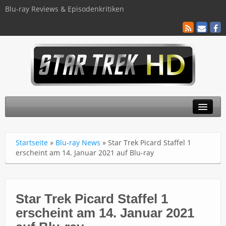
Blu-ray Reviews & Episodenkritiken
TOS
Startseite
»
Blu-ray News
»
Star Trek Picard Staffel 1
TNG
erscheint am 14. Januar 2021 auf Blu-ray
Discovery
Kinofilme
Star Trek Picard Staffel 1
erscheint am 14. Januar 2021
Blu-ray / 4K