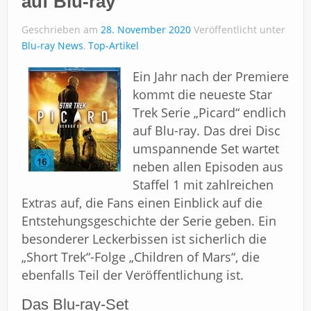
auf Blu-ray
Über uns
Geschrieben am
28. November 2020
Veröffentlicht unter
Impressum
Blu-ray News
,
Top-Artikel
Ein Jahr nach der Premiere
kommt die neueste Star
Trek Serie „Picard“ endlich
auf Blu-ray. Das drei Disc
umspannende Set wartet
neben allen Episoden aus
Staffel 1 mit zahlreichen
Extras auf, die Fans einen Einblick auf die
Entstehungsgeschichte der Serie geben. Ein
besonderer Leckerbissen ist sicherlich die
„Short Trek“-Folge „Children of Mars“, die
ebenfalls Teil der Veröffentlichung ist.
Das Blu-ray-Set