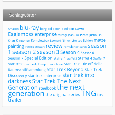
Schlagwörter
blu-ray
cover
borg
collector´s edition
Amazon
Eaglemoss
enterprise
ferengi
Jean-Luc Picard
Justin Lin
matte
Limited Edition
Klingonen
Komplettbox
Khan
Leonard Nimoy
review
season
painting
romulaner
Patrick Stewart
Sarek
1
season 2
season 3
Season 4
Season 6
Special Edition
Season 7
Staffel 4
staffel 1
Staffel 7
staffel 3
star trek
Star Trek: Die offizielle
Star Trek: Deep Space Nine
Star Trek Beyond
Star Trek
Raumschiffsammlung
star trek into
Discovery
star trek enterprise
Star Trek The Next
darkness
the next
Generation
steelbook
TNG
generation
the original series
tos
trailer