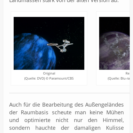
Landmassen stark von der alten Version ab.
Original
Rema
(Quelle: DVD) © Paramount/CBS
(Quelle: Blu-ra
Auch für die Bearbeitung des Außengeländes
der Raumbasis scheute man keine Mühen
und optimierte nicht nur den Himmel,
sondern hauchte der damaligen Kulisse