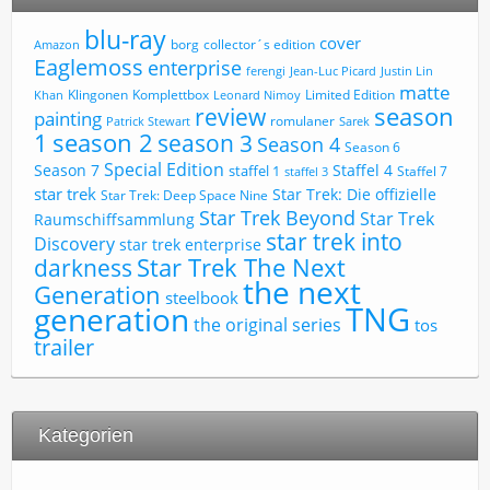
blu-ray
cover
borg
collector´s edition
Amazon
Eaglemoss
enterprise
ferengi
Jean-Luc Picard
Justin Lin
matte
Limited Edition
Klingonen
Komplettbox
Khan
Leonard Nimoy
review
season
painting
romulaner
Patrick Stewart
Sarek
1
season 2
season 3
Season 4
Season 6
Special Edition
Season 7
Staffel 4
staffel 1
Staffel 7
staffel 3
star trek
Star Trek: Die offizielle
Star Trek: Deep Space Nine
Star Trek Beyond
Star Trek
Raumschiffsammlung
star trek into
Discovery
star trek enterprise
Star Trek The Next
darkness
the next
Generation
steelbook
TNG
generation
the original series
tos
trailer
Kategorien