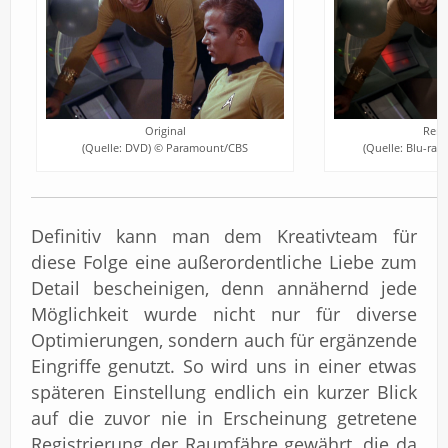
Original
Rema
(Quelle: DVD) © Paramount/CBS
(Quelle: Blu-ra
Definitiv kann man dem Kreativteam für
diese Folge eine außerordentliche Liebe zum
Detail bescheinigen, denn annähernd jede
Möglichkeit wurde nicht nur für diverse
Optimierungen, sondern auch für ergänzende
Eingriffe genutzt. So wird uns in einer etwas
späteren Einstellung endlich ein kurzer Blick
auf die zuvor nie in Erscheinung getretene
Registrierung der Raumfähre gewährt, die da