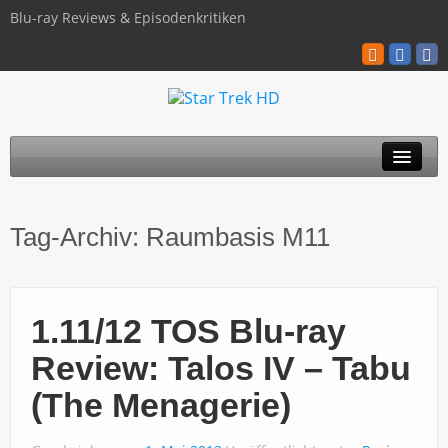
Blu-ray Reviews & Episodenkritiken
TOS
Tag-Archiv:
Raumbasis M11
TNG
Discovery
1.11/12 TOS Blu-ray
Kinofilme
Review: Talos IV – Tabu
Blu-ray / 4K
(The Menagerie)
Über uns