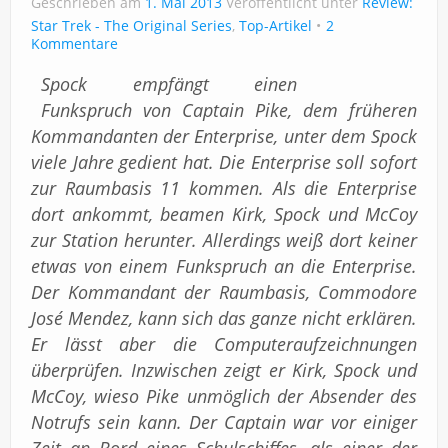
Geschrieben am
Impressum
1. Mai 2013
Veröffentlicht unter
Review:
Star Trek - The Original Series
,
Top-Artikel
2
Kommentare
Spock empfängt einen
Funkspruch von Captain Pike, dem früheren
Kommandanten der Enterprise, unter dem Spock
viele Jahre gedient hat. Die Enterprise soll sofort
zur Raumbasis 11 kommen. Als die Enterprise
dort ankommt, beamen Kirk, Spock und McCoy
zur Station herunter. Allerdings weiß dort keiner
etwas von einem Funkspruch an die Enterprise.
Der Kommandant der Raumbasis, Commodore
José Mendez, kann sich das ganze nicht erklären.
Er lässt aber die Computeraufzeichnungen
überprüfen. Inzwischen zeigt er Kirk, Spock und
McCoy, wieso Pike unmöglich der Absender des
Notrufs sein kann. Der Captain war vor einiger