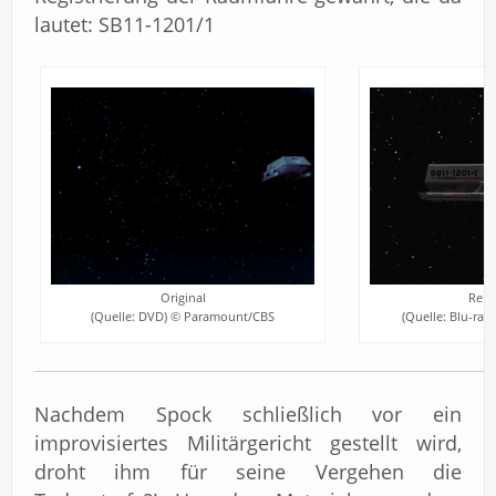
lautet: SB11-1201/1
Original
Rema
(Quelle: DVD) © Paramount/CBS
(Quelle: Blu-ra
Nachdem Spock schließlich vor ein
improvisiertes Militärgericht gestellt wird,
droht ihm für seine Vergehen die