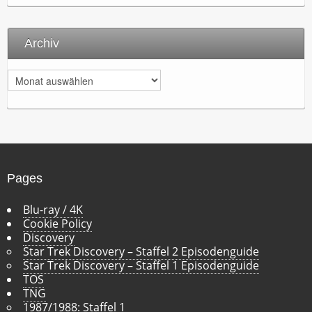
Archiv
A
r
c
h
i
v
Pages
Blu-ray / 4K
Cookie Policy
Discovery
Star Trek Discovery – Staffel 2 Episodenguide
Star Trek Discovery – Staffel 1 Episodenguide
TOS
TNG
1987/1988: Staffel 1