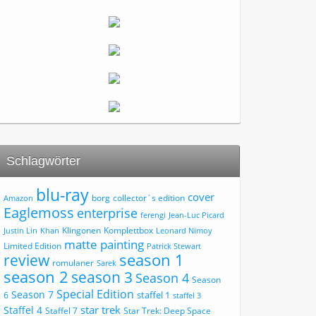
Schlagwörter
blu-ray
cover
borg
collector´s edition
Amazon
Eaglemoss
enterprise
ferengi
Jean-Luc Picard
Klingonen
Komplettbox
Justin Lin
Khan
Leonard Nimoy
matte painting
Limited Edition
Patrick Stewart
review
season 1
romulaner
Sarek
season 2
season 3
Season 4
Season
Special Edition
Season 7
staffel 1
6
staffel 3
star trek
Staffel 4
Staffel 7
Star Trek: Deep Space