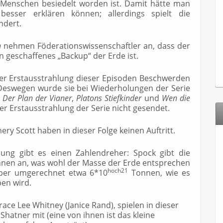
 Menschen besiedelt worden ist. Damit hätte man
besser erklären können; allerdings spielt die
ndert.
n
nehmen Föderationswissenschaftler an, dass der
 geschaffenes „Backup“ der Erde ist.
der Erstausstrahlung dieser Episoden Beschwerden
Deswegen wurde sie bei Wiederholungen der Serie
n
Der Plan der Vianer
,
Platons Stiefkinder
und
Wen die
er Erstausstrahlung der Serie nicht gesendet.
y Scott haben in dieser Folge keinen Auftritt.
ung gibt es einen Zahlendreher: Spock gibt die
nen an, was wohl der Masse der Erde entsprechen
hoch21
 aber umgerechnet etwa 6*10
Tonnen, wie es
ben wird.
e Lee Whitney (Janice Rand), spielen in dieser
Shatner mit (eine von ihnen ist das kleine