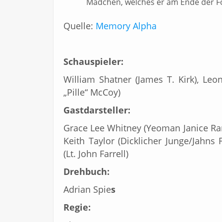
Mädchen, welches er am Ende der Fo
Quelle:
Memory Alpha
Schauspieler:
William Shatner (James T. Kirk), Leo
„Pille“ McCoy)
Gastdarsteller:
Grace Lee Whitney (Yeoman Janice Rand)
Keith Taylor (Dicklicher Junge/Jahns
(Lt. John Farrell)
Drehbuch:
Adrian Spie
s
Regie: