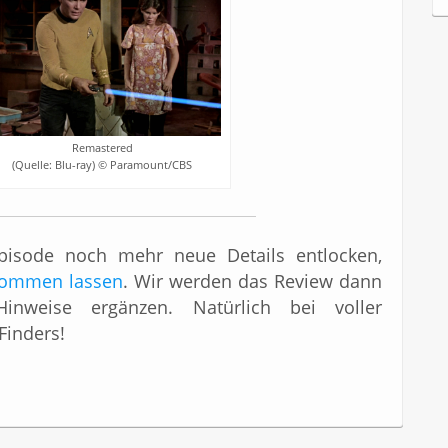
c
h
i
v
Remastered
(Quelle: Blu-ray) © Paramount/CBS
pisode noch mehr neue Details entlocken,
ukommen lassen
. Wir werden das Review dann
nweise ergänzen. Natürlich bei voller
inders!