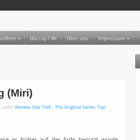
nofilme
Blu-ray / 4K
Über uns
Impressum
g (Miri)
ht unter
Review: Star Trek - The Original Series
,
Top-
 wie er früher auf der Erde benutzt wurde.