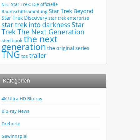
Star Trek: Die offizielle
Nine
Star Trek Beyond
Raumschiffsammlung
Star Trek Discovery
star trek enterprise
Star
star trek into darkness
Trek The Next Generation
the next
steelbook
generation
the original series
TNG
trailer
tos
Kategorien
4K Ultra HD Blu-ray
Blu-ray News
Drehorte
Gewinnspiel