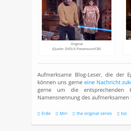
Original
(Quelle: DVD) © Paramount/CBS
Aufmerksame Blog-Leser, die der E
können uns gerne
eine Nachricht z
gerne um die entsprechenden Hi
Namensnennung des aufmerksamen F
Erde
Miri
the original series
tos