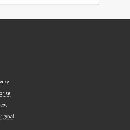
overy
prise
Next
riginal