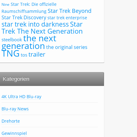
Star Trek: Die offizielle
Nine
Star Trek Beyond
Raumschiffsammlung
Star Trek Discovery
star trek enterprise
Star
star trek into darkness
Trek The Next Generation
the next
steelbook
generation
the original series
TNG
trailer
tos
Kategorien
4K Ultra HD Blu-ray
Blu-ray News
Drehorte
Gewinnspiel