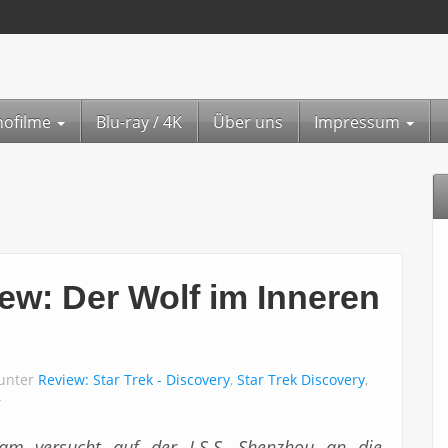
nofilme
Blu-ray / 4K
Über uns
Impressum
ew: Der Wolf im Inneren
 unter
Review: Star Trek - Discovery
,
Star Trek Discovery
,
r
am versucht auf der I.S.S. Shenzhou an die