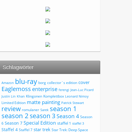
Schlagwörter
blu-ray
cover
borg
collector´s edition
Amazon
Eaglemoss
enterprise
ferengi
Jean-Luc Picard
Klingonen
Komplettbox
Justin Lin
Khan
Leonard Nimoy
matte painting
Limited Edition
Patrick Stewart
review
season 1
romulaner
Sarek
season 2
season 3
Season 4
Season
Special Edition
Season 7
staffel 1
6
staffel 3
star trek
Staffel 4
Staffel 7
Star Trek: Deep Space