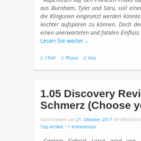
aus Burnham, Tyler und Saru, soll eine
die Klingonen eingesetzt werden könnte. 
leichter aufspüren zu können. Doch d
einen unerwarteten und fatalen Einfluss 
Lesen Sie weiter
→
L'Rell
Phavo
Voq
1.05 Discovery Rev
Schmerz (Choose y
Geschrieben am
21. Oktober 2017
Veröffentlic
Top-Artikel
1 Kommentar
Captain Gabriel Lorca wird von 