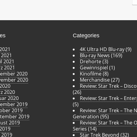
c
h
i
v
ves
Categories
 2021
4K Ultra HD Blu-ray
(9)
 2021
Blu-ray News
(169)
il 2021
Drehorte
(3)
z 2021
Gewinnspiel
(1)
ember 2020
Kinofilme
(8)
ember 2020
Merchandise
(27)
 2020
Review: Star Trek – Disc
z 2020
(26)
uar 2020
Review: Star Trek – Enter
ember 2019
(5)
ober 2019
Review: Star Trek – The 
tember 2019
Generation
(95)
ust 2019
Review: Star Trek – The O
 2019
Series
(14)
i 2019
Star Trek Beyond
(32)