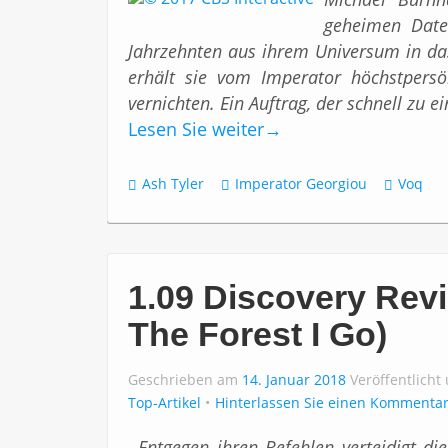
geheimen Date
Jahrzehnten aus ihrem Universum in da
erhält sie vom Imperator höchstpersö
vernichten. Ein Auftrag, der schnell zu 
Lesen Sie weiter
→
Ash Tyler
Imperator Georgiou
Voq
1.09 Discovery Revi
The Forest I Go)
Geschrieben am
14. Januar 2018
Veröffentlicht
Top-Artikel
Hinterlassen Sie einen Kommenta
Entgegen ihren Befehlen verteidigt di