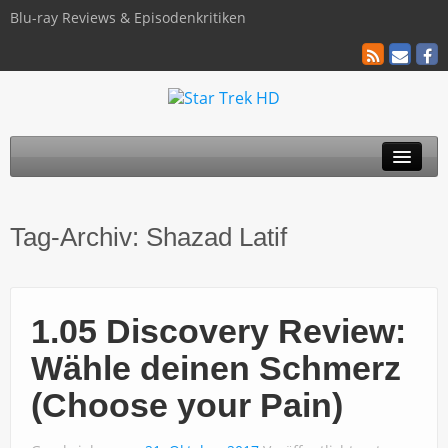
Blu-ray Reviews & Episodenkritiken
TOS
Tag-Archiv:
Shazad Latif
TNG
Discovery
1.05 Discovery Review:
Kinofilme
Wähle deinen Schmerz
Blu-ray / 4K
(Choose your Pain)
Über uns