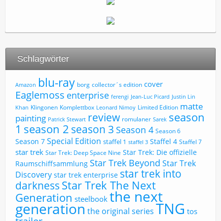
Schlagwörter
blu-ray
cover
borg
collector´s edition
Amazon
Eaglemoss
enterprise
ferengi
Jean-Luc Picard
Justin Lin
matte
Limited Edition
Klingonen
Komplettbox
Khan
Leonard Nimoy
review
season
painting
romulaner
Patrick Stewart
Sarek
1
season 2
season 3
Season 4
Season 6
Special Edition
Season 7
Staffel 4
staffel 1
Staffel 7
staffel 3
star trek
Star Trek: Die offizielle
Star Trek: Deep Space Nine
Star Trek Beyond
Star Trek
Raumschiffsammlung
star trek into
Discovery
star trek enterprise
Star Trek The Next
darkness
the next
Generation
steelbook
TNG
generation
the original series
tos