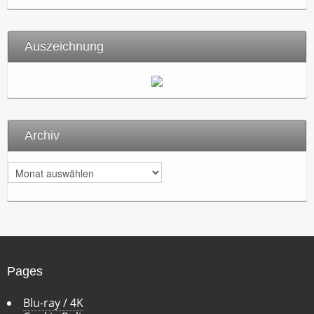
Auszeichnung
Archiv
A
r
c
h
i
v
Pages
Blu-ray / 4K