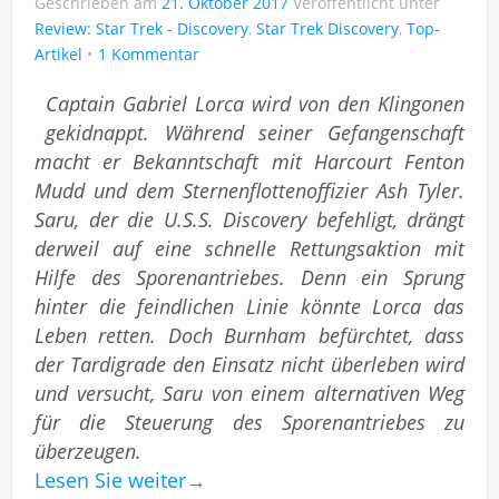
Geschrieben am
Impressum
21. Oktober 2017
Veröffentlicht unter
Review: Star Trek - Discovery
,
Star Trek Discovery
,
Top-
Artikel
1 Kommentar
Captain Gabriel Lorca wird von den Klingonen
gekidnappt. Während seiner Gefangenschaft
macht er Bekanntschaft mit Harcourt Fenton
Mudd und dem Sternenflottenoffizier Ash Tyler.
Saru, der die U.S.S. Discovery befehligt, drängt
derweil auf eine schnelle Rettungsaktion mit
Hilfe des Sporenantriebes. Denn ein Sprung
hinter die feindlichen Linie könnte Lorca das
Leben retten. Doch Burnham befürchtet, dass
der Tardigrade den Einsatz nicht überleben wird
und versucht, Saru von einem alternativen Weg
für die Steuerung des Sporenantriebes zu
überzeugen.
Lesen Sie weiter
→