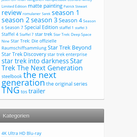
matte painting
Limited Edition
Patrick Stewart
review
season 1
romulaner
Sarek
season 2
season 3
Season 4
Season
Special Edition
Season 7
staffel 1
6
staffel 3
star trek
Staffel 4
Staffel 7
Star Trek: Deep Space
Star Trek: Die offizielle
Nine
Star Trek Beyond
Raumschiffsammlung
Star Trek Discovery
star trek enterprise
Star
star trek into darkness
Trek The Next Generation
the next
steelbook
generation
the original series
TNG
trailer
tos
Kategorien
4K Ultra HD Blu-ray