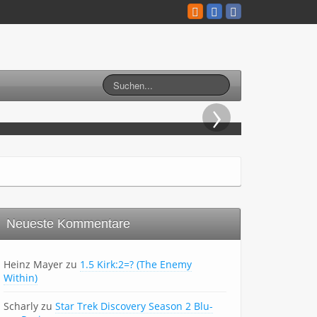
›
HD Blu-rays erscheinen bereits
Neueste Kommentare
Heinz Mayer
zu
1.5 Kirk:2=? (The Enemy
Within)
Scharly
zu
Star Trek Discovery Season 2 Blu-