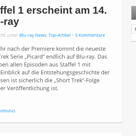
ffel 1 erscheint am 14.
-ray
A
r
icht unter
Blu-ray News
,
Top-Artikel
3 Kommentare
c
h
ahr nach der Premiere kommt die neueste
i
Trek Serie „Picard“ endlich auf Blu-ray. Das
v
en allen Episoden aus Staffel 1 mit
 Einblick auf die Entstehungsgeschichte der
en ist sicherlich die „Short Trek“-Folge
der Veröffentlichung ist.
Romulus