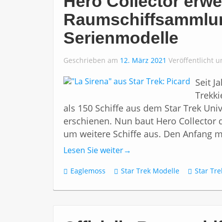
Hero Collector erweit
Raumschiffsammlu
Serienmodelle
Geschrieben am
12. März 2021
Veröffentlicht 
Seit J
Trekk
als 150 Schiffe aus dem Star Trek Uni
erschienen. Nun baut Hero Collector d
um weitere Schiffe aus. Den Anfang ma
Lesen Sie weiter
→
Eaglemoss
Star Trek Modelle
Star Tre