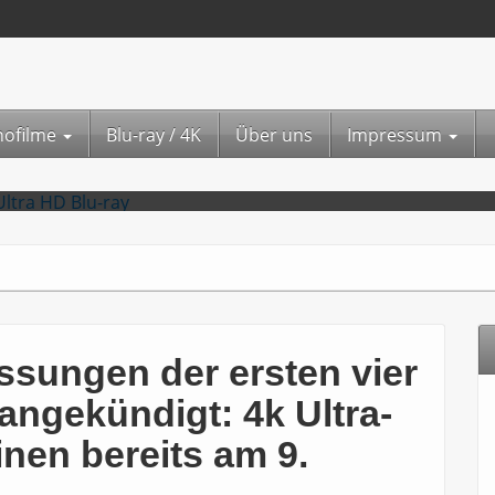
nofilme
Blu-ray / 4K
Über uns
Impressum
sten vier Star Trek Kinofilme angekündigt: 4k Ultra-
ssungen der ersten vier
 angekündigt: 4k Ultra-
nen bereits am 9.