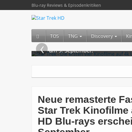
Blu-ray Reviews & Episodenkritiken
TOS
TNG
Discovery
Ki
‹
Neue remasterte Fassungen der er
am 9. September.
Neue remasterte Fa
Star Trek Kinofilme
HD Blu-rays erschei
September.