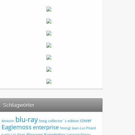
Schlagwörter
blu-ray
cover
borg
collector´s edition
Amazon
Eaglemoss
enterprise
ferengi
Jean-Luc Picard
Klingonen
Komplettbox
Justin Lin
Khan
Leonard Nimoy