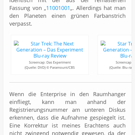
identisch mit der aus der remasterten
Fassung von „
11001001
„. Allerdings hat man
den Planeten einen grünen Farbanstrich
verpasst.
Screencap: Das Experiment
Screencap: 
(Quelle: DVD) © Paramount/CBS
(Quelle: Blu-ra
Wenn die Enterprise in den Raumhanger
einfliegt, kann man anhand der
Registrierungsnummer am unteren Diskus
erkennen, dass die Aufnahme gespiegelt ist.
Eine Korrektur ist meines Erachtens auch
nicht zwingend notwendig gewesen, da der