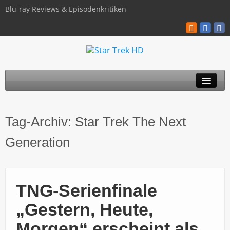
Blu-ray Reviews & Episodenkritiken
TOS
Tag-Archiv:
Star Trek The Next
TNG
Generation
Discovery
Kinofilme
TNG-Serienfinale
Blu-ray / 4K
„Gestern, Heute,
Über uns
Morgen“ erscheint als