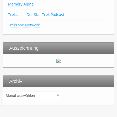
Memory Alpha
Trekcast – Der Star Trek Podcast
Trekzone Network
Auszeichnung
Archiv
A
r
c
h
i