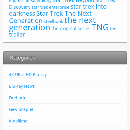
Star Trek
Raumschiffsammlung
star trek into
Discovery
star trek enterprise
Star Trek The Next
darkness
the next
Generation
steelbook
TNG
generation
the original series
tos
trailer
Kategorien
4K Ultra HD Blu-ray
Blu-ray News
Drehorte
Gewinnspiel
Kinofilme