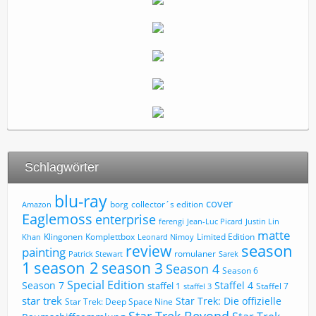
Schlagwörter
blu-ray
cover
borg
collector´s edition
Amazon
Eaglemoss
enterprise
ferengi
Jean-Luc Picard
Justin Lin
matte
Limited Edition
Klingonen
Komplettbox
Khan
Leonard Nimoy
review
season
painting
romulaner
Patrick Stewart
Sarek
1
season 2
season 3
Season 4
Season 6
Special Edition
Season 7
Staffel 4
staffel 1
Staffel 7
staffel 3
star trek
Star Trek: Die offizielle
Star Trek: Deep Space Nine
Star Trek Beyond