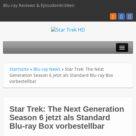
Blu-ray Reviews & Episodenkritiken
TOS
Startseite
»
Blu-ray News
»
Star Trek: The Next
TNG
Generation Season 6 jetzt als Standard Blu-ray Box
vorbestellbar
Discovery
Kinofilme
Star Trek: The Next Generation
Blu-ray / 4K
Season 6 jetzt als Standard
Über uns
Blu-ray Box vorbestellbar