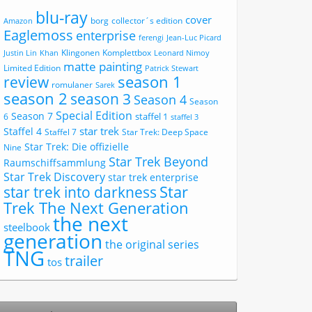
blu-ray
cover
borg
collector´s edition
Amazon
Eaglemoss
enterprise
ferengi
Jean-Luc Picard
Klingonen
Komplettbox
Justin Lin
Khan
Leonard Nimoy
matte painting
Limited Edition
Patrick Stewart
review
season 1
romulaner
Sarek
season 2
season 3
Season 4
Season
Special Edition
Season 7
staffel 1
6
staffel 3
star trek
Staffel 4
Staffel 7
Star Trek: Deep Space
Star Trek: Die offizielle
Nine
Star Trek Beyond
Raumschiffsammlung
Star Trek Discovery
star trek enterprise
Star
star trek into darkness
Trek The Next Generation
the next
steelbook
generation
the original series
TNG
trailer
tos