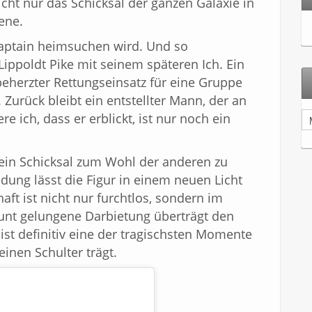
cht nur das Schicksal der ganzen Galaxie in
ene.
Captain heimsuchen wird. Und so
ippoldt Pike mit seinem späteren Ich. Ein
beherzter Rettungseinsatz für eine Gruppe
 Zurück bleibt ein entstellter Mann, der an
A
re ich, dass er erblickt, ist nur noch ein
r
c
h
 sein Schicksal zum Wohl der anderen zu
i
idung lässt die Figur in einem neuen Licht
v
ft ist nicht nur furchtlos, sondern im
nt gelungene Darbietung überträgt den
ist definitiv eine der tragischsten Momente
einen Schulter trägt.