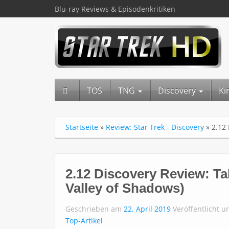
Blu-ray Reviews & Episodenkritiken
TOS
TNG
Discovery
Ki
Startseite
»
Review: Star Trek - Discovery
»
2.12
2.12 Discovery Review: Ta
Valley of Shadows)
Geschrieben am
22. April 2019
Veröffentlicht u
Top-Artikel