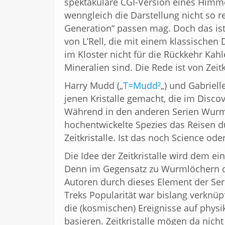
spektakuläre CGI-Version eines Himme
wenngleich die Darstellung nicht so r
Generation“ passen mag. Doch das ist
von L’Rell, die mit einem klassischen
im Kloster nicht für die Rückkehr Kah
Mineralien sind. Die Rede ist von Zeitk
Harry Mudd („
T=Mudd²
„) und Gabriel
jenen Kristalle gemacht, die im Disco
Während in den anderen Serien Wurm
hochentwickelte Spezies das Reisen du
Zeitkristalle. Ist das noch Science od
Die Idee der Zeitkristalle wird dem 
Denn im Gegensatz zu Wurmlöchern od
Autoren durch dieses Element der Seri
Treks Popularität war bislang verknüp
die (kosmischen) Ereignisse auf phy
basieren. Zeitkristalle mögen da nicht