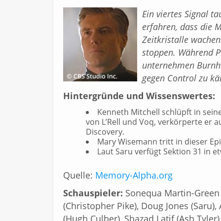
Ein viertes Signal t
erfahren, dass die 
Zeitkristalle wache
stoppen. Während Pi
unternehmen Burnha
gegen Control zu k
Hintergründe und Wissenswertes:
Kenneth Mitchell schlüpft in sein
von L’Rell und Voq, verkörperte er a
Discovery.
Mary Wisemann tritt in dieser Ep
Laut Saru verfügt Sektion 31 in 
Quelle:
Memory-Alpha.org
Schauspieler:
Sonequa Martin-Green
(Christopher Pike), Doug Jones (Saru)
(Hugh Culber), Shazad Latif (Ash Tyler),