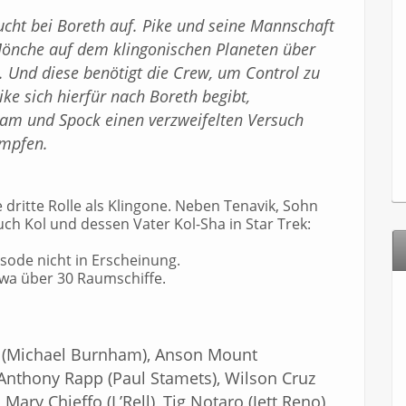
aucht bei Boreth auf. Pike und seine Mannschaft
Mönche auf dem klingonischen Planeten über
n. Und diese benötigt die Crew, um Control zu
ke sich hierfür nach Boreth begibt,
m und Spock einen verzweifelten Versuch
ämpfen.
e dritte Rolle als Klingone. Neben Tenavik, Sohn
uch Kol und dessen Vater Kol-Sha in Star Trek:
isode nicht in Erscheinung.
etwa über 30 Raumschiffe.
 (Michael Burnham), Anson Mount
, Anthony Rapp (Paul Stamets), Wilson Cruz
 Mary Chieffo (L’Rell), Tig Notaro (Jett Reno),