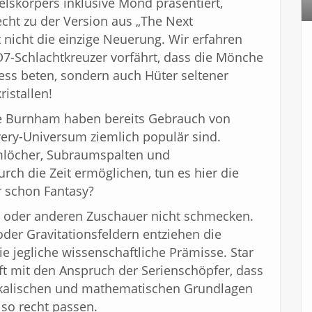
lskörpers inklusive Mond präsentiert,
echt zu der Version aus „The Next
 nicht die einzige Neuerung. Wir erfahren
 D7-Schlachtkreuzer vorfährt, dass die Mönche
less beten, sondern auch Hüter seltener
ristallen!
le Burnham haben bereits Gebrauch von
very-Universum ziemlich populär sind.
löcher, Subraumspalten und
rch die Zeit ermöglichen, tun es hier die
er schon Fantasy?
ein oder anderen Zuschauer nicht schmecken.
er Gravitationsfeldern entziehen die
e jegliche wissenschaftliche Prämisse. Star
ft mit den Anspruch der Serienschöpfer, dass
sikalischen und mathematischen Grundlagen
 so recht passen.