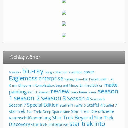
Schlagwörter
blu-ray
cover
borg
collector´s edition
Amazon
Eaglemoss
enterprise
ferengi
Jean-Luc Picard
Justin Lin
matte
Limited Edition
Klingonen
Komplettbox
Khan
Leonard Nimoy
review
season
painting
romulaner
Patrick Stewart
Sarek
1
season 2
season 3
Season 4
Season 6
Special Edition
Season 7
Staffel 4
staffel 1
Staffel 7
staffel 3
star trek
Star Trek: Die offizielle
Star Trek: Deep Space Nine
Star Trek Beyond
Star Trek
Raumschiffsammlung
star trek into
Discovery
star trek enterprise