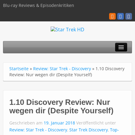
Blu-ray Reviews & Episodenkritiken
TOS
Startseite
»
Review: Star Trek - Discovery
»
1.10 Discovery
TNG
Review: Nur wegen dir (Despite Yourself)
Discovery
Kinofilme
1.10 Discovery Review: Nur
wegen dir (Despite Yourself)
Blu-ray / 4K
Geschrieben am
19. Januar 2018
Veröffentlicht unter
Über uns
Review: Star Trek - Discovery
,
Star Trek Discovery
,
Top-