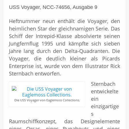
USS Voyager, NCC-74656, Ausgabe 9
Heftnummer neun enthält die Voyager, den
heimlichen Star der gleichnamigen Serie. Das
Schiff der Intrepid-Klasse absolvierte seinen
Jungfernflug 1995 und kämpfte sich sieben
Jahre lang durch den Delta-Quadranten. Die
Voyager, die deutlich kleiner als Picards
Enterprise ist, wurde von dem Illustrator Rick
Sternbach entworfen.
Sternbach
entwickelte
ein
Die USS Voyager von Eaglemoss Collections.
einzigartige
s
Raumschiffkonzept, das Designelemente
eines Orcas, eines Runabouts und eines