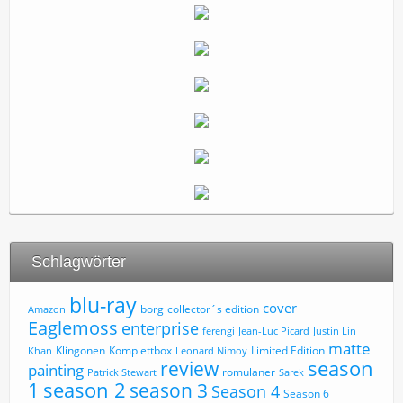
Schlagwörter
blu-ray
cover
borg
collector´s edition
Amazon
Eaglemoss
enterprise
ferengi
Jean-Luc Picard
Justin Lin
matte
Limited Edition
Klingonen
Komplettbox
Khan
Leonard Nimoy
review
season
painting
romulaner
Patrick Stewart
Sarek
1
season 2
season 3
Season 4
Season 6