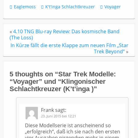
Eaglemoss
K't'inga Schlachtkreuzer
Voyager
«
4.10 TNG Blu-ray Review: Das kosmische Band
(The Loss)
In Kürze fällt die erste Klappe zum neuen Film „Star
Trek Beyond“
»
5 thoughts on “
Star Trek Modelle:
“Voyager” und “Klingonischer
Schlachtkreuzer (K’t’inga )
”
Frank
sagt:
23. Juni 2015 bei 12:21
Diese Modellserie ist anscheinend so
„erfolgreich“, daß ich sie nach den ersten
vier Ausgaben nirgendwo mehr in einem