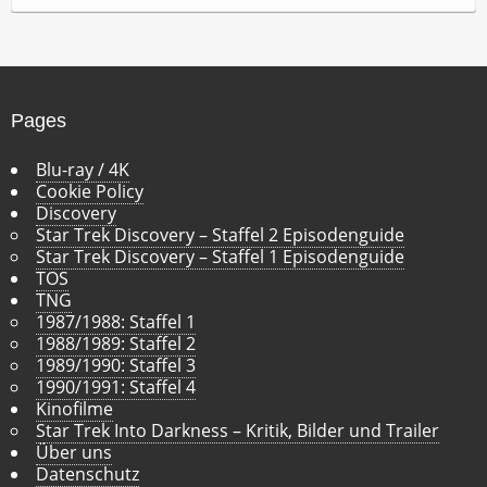
c
h
i
v
Pages
Blu-ray / 4K
Cookie Policy
Discovery
Star Trek Discovery – Staffel 2 Episodenguide
Star Trek Discovery – Staffel 1 Episodenguide
TOS
TNG
1987/1988: Staffel 1
1988/1989: Staffel 2
1989/1990: Staffel 3
1990/1991: Staffel 4
Kinofilme
Star Trek Into Darkness – Kritik, Bilder und Trailer
Über uns
Datenschutz