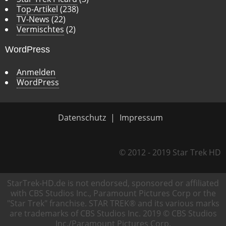
Top-Artikel
(238)
TV-News
(22)
Vermischtes
(2)
WordPress
Anmelden
WordPress
Datenschutz
Impressum
© 2012 - 2019 Star Trek HD
StarTrek-HD.de is not endorsed, sponsored or affiliated
with CBS Studios Inc., Paramount Pictures Corp or the
"Star Trek" franchise. STAR TREK® and its various marks
are trademarks of CBS Studios Inc. 2019 © CBS Studios
Inc./Paramount Pictures Corp.