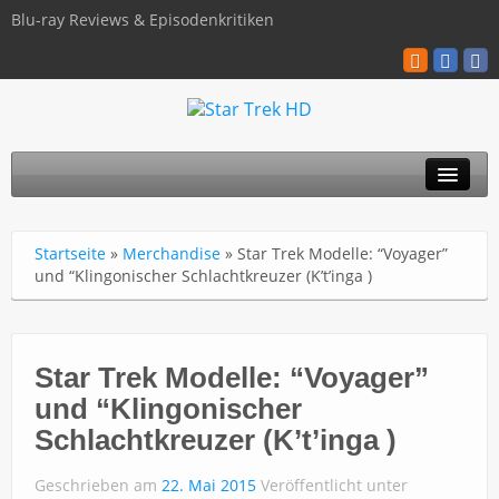
Blu-ray Reviews & Episodenkritiken
TOS
Startseite
»
Merchandise
»
Star Trek Modelle: “Voyager”
TNG
und “Klingonischer Schlachtkreuzer (K’t’inga )
Discovery
Kinofilme
Star Trek Modelle: “Voyager”
und “Klingonischer
Blu-ray / 4K
Schlachtkreuzer (K’t’inga )
Über uns
Geschrieben am
22. Mai 2015
Veröffentlicht unter