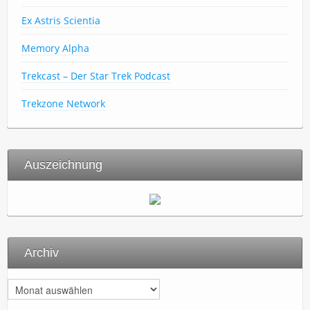
Ex Astris Scientia
Memory Alpha
Trekcast – Der Star Trek Podcast
Trekzone Network
Auszeichnung
Archiv
A
r