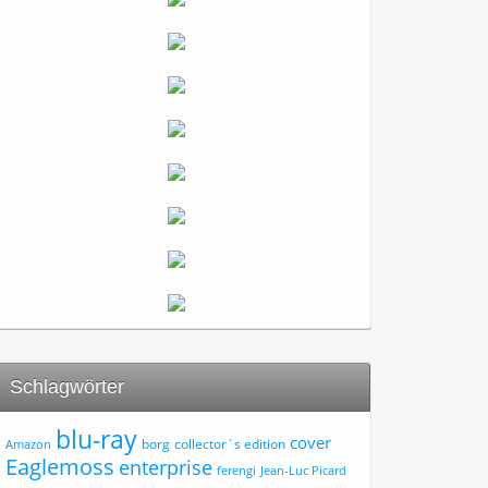
Schlagwörter
blu-ray
cover
borg
collector´s edition
Amazon
Eaglemoss
enterprise
ferengi
Jean-Luc Picard