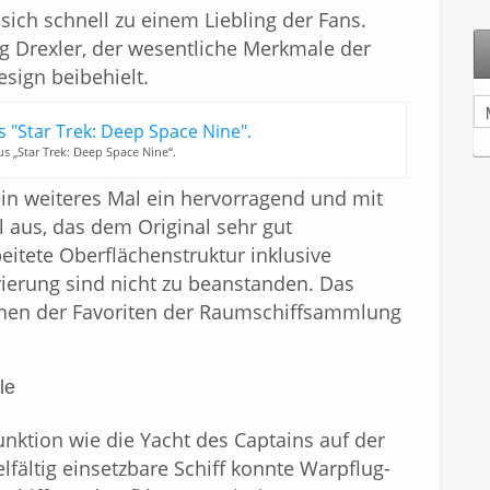
 sich schnell zu einem Liebling der Fans.
g Drexler, der wesentliche Merkmale der
sign beibehielt.
A
r
c
s „Star Trek: Deep Space Nine“.
h
i
ein weiteres Mal ein hervorragend und mit
v
 aus, das dem Original sehr gut
eitete Oberflächenstruktur inklusive
erung sind nicht zu beanstanden. Das
 einen der Favoriten der Raumschiffsammlung
le
unktion wie die Yacht des Captains auf der
lfältig einsetzbare Schiff konnte Warpflug-