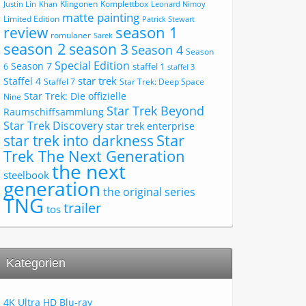
Klingonen
Komplettbox
Justin Lin
Khan
Leonard Nimoy
matte painting
Limited Edition
Patrick Stewart
review
season 1
romulaner
Sarek
season 2
season 3
Season 4
Season
Special Edition
Season 7
staffel 1
6
staffel 3
star trek
Staffel 4
Staffel 7
Star Trek: Deep Space
Star Trek: Die offizielle
Nine
Star Trek Beyond
Raumschiffsammlung
Star Trek Discovery
star trek enterprise
Star
star trek into darkness
Trek The Next Generation
the next
steelbook
generation
the original series
TNG
trailer
tos
Kategorien
4K Ultra HD Blu-ray