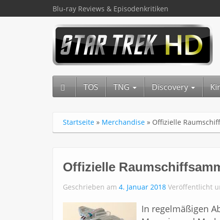
Blu-ray Reviews & Episodenkritiken
TOS
TNG
Discovery
Ki
Startseite
»
Merchandise
»
Offizielle Raumschif
Offizielle Raumschiffsamm
Geschrieben am
4. Januar 2018
Veröffentlicht 
In regelmäßigen Ab