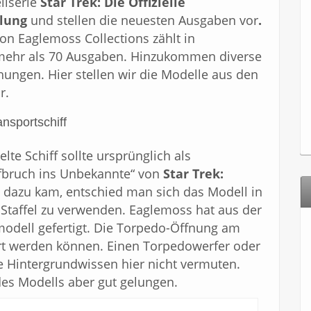
llserie
Star Trek: Die Offizielle
lung
und stellen die neuesten Ausgaben vor
.
n Eaglemoss Collections zählt in
 mehr als 70 Ausgaben. Hinzukommen diverse
hungen. Hier stellen wir die Modelle aus den
r.
nsportschiff
lte Schiff sollte ursprünglich als
Aufbruch ins Unbekannte“ von
Star Trek:
t dazu kam, entschied man sich das Modell in
 Staffel zu verwenden. Eaglemoss hat aus der
odell gefertigt. Die Torpedo-Öffnung am
rt werden können. Einen Torpedowerfer oder
Hintergrundwissen hier nicht vermuten.
es Modells aber gut gelungen.