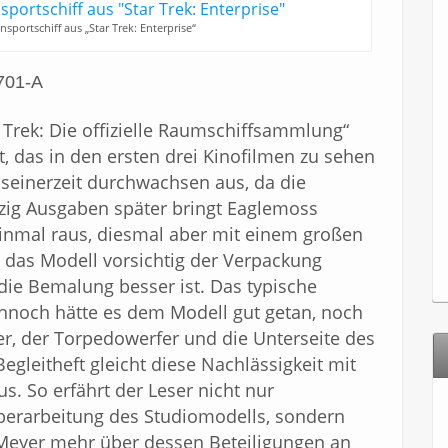
sportschiff aus „Star Trek: Enterprise“
701-A
 Trek: Die offizielle Raumschiffsammlung“
 das in den ersten drei Kinofilmen zu sehen
 seinerzeit durchwachsen aus, da die
zig Ausgaben später bringt Eaglemoss
einmal raus, diesmal aber mit einem großen
 das Modell vorsichtig der Verpackung
 die Bemalung besser ist. Das typische
nnoch hätte es dem Modell gut getan, noch
ter, der Torpedowerfer und die Unterseite des
Begleitheft gleicht diese Nachlässigkeit mit
s. So erfährt der Leser nicht nur
erarbeitung des Studiomodells, sondern
s Meyer mehr über dessen Beteiligungen an