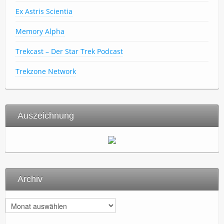
Ex Astris Scientia
Memory Alpha
Trekcast – Der Star Trek Podcast
Trekzone Network
Auszeichnung
Archiv
A
r
c