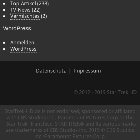
Top-Artikel
(238)
TV-News
(22)
Vermischtes
(2)
WordPress
Anmelden
WordPress
Datenschutz
Impressum
© 2012 - 2019 Star Trek HD
StarTrek-HD.de is not endorsed, sponsored or affiliated
with CBS Studios Inc., Paramount Pictures Corp or the
"Star Trek" franchise. STAR TREK® and its various marks
are trademarks of CBS Studios Inc. 2019 © CBS Studios
Inc./Paramount Pictures Corp.