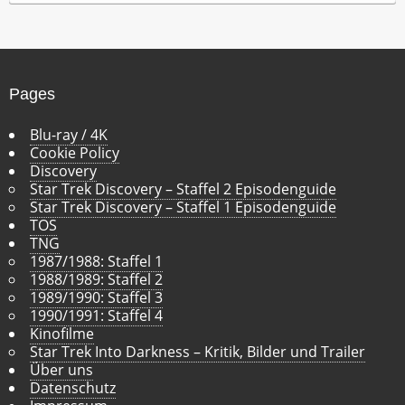
h
i
v
Pages
Blu-ray / 4K
Cookie Policy
Discovery
Star Trek Discovery – Staffel 2 Episodenguide
Star Trek Discovery – Staffel 1 Episodenguide
TOS
TNG
1987/1988: Staffel 1
1988/1989: Staffel 2
1989/1990: Staffel 3
1990/1991: Staffel 4
Kinofilme
Star Trek Into Darkness – Kritik, Bilder und Trailer
Über uns
Datenschutz