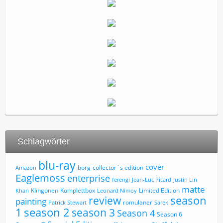
Schlagwörter
blu-ray
cover
borg
collector´s edition
Amazon
Eaglemoss
enterprise
ferengi
Jean-Luc Picard
Justin Lin
matte
Limited Edition
Klingonen
Komplettbox
Khan
Leonard Nimoy
review
season
painting
romulaner
Patrick Stewart
Sarek
1
season 2
season 3
Season 4
Season 6