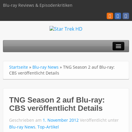
Blu-ray Reviews & Episodenkritiken
TOS
Startseite
»
Blu-ray News
»
TNG Season 2 auf Blu-ray:
TNG
CBS veröffentlicht Details
Discovery
Kinofilme
TNG Season 2 auf Blu-ray:
CBS veröffentlicht Details
Blu-ray / 4K
Geschrieben am
1. November 2012
Veröffentlicht unter
Über uns
Blu-ray News
,
Top-Artikel