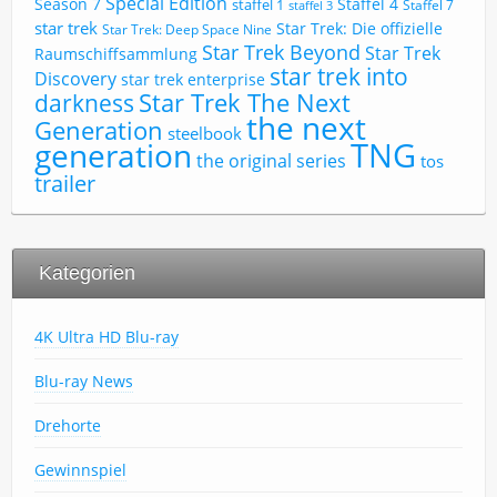
Special Edition
Season 7
Staffel 4
staffel 1
Staffel 7
staffel 3
star trek
Star Trek: Die offizielle
Star Trek: Deep Space Nine
Star Trek Beyond
Star Trek
Raumschiffsammlung
star trek into
Discovery
star trek enterprise
Star Trek The Next
darkness
the next
Generation
steelbook
TNG
generation
the original series
tos
trailer
Kategorien
4K Ultra HD Blu-ray
Blu-ray News
Drehorte
Gewinnspiel