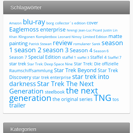
Schlagwörter
blu-ray
cover
borg
collector´s edition
Amazon
Eaglemoss
enterprise
ferengi
Jean-Luc Picard
Justin Lin
matte
Limited Edition
Klingonen
Komplettbox
Khan
Leonard Nimoy
review
season
painting
romulaner
Patrick Stewart
Sarek
1
season 2
season 3
Season 4
Season 6
Special Edition
Season 7
Staffel 4
staffel 1
Staffel 7
staffel 3
star trek
Star Trek: Die offizielle
Star Trek: Deep Space Nine
Star Trek Beyond
Star Trek
Raumschiffsammlung
star trek into
Discovery
star trek enterprise
Star Trek The Next
darkness
the next
Generation
steelbook
TNG
generation
the original series
tos
trailer
Kategorien