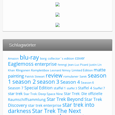
Schlagwörter
blu-ray
cover
borg
collector´s edition
Amazon
Eaglemoss
enterprise
ferengi
Jean-Luc Picard
Justin Lin
matte
Limited Edition
Klingonen
Komplettbox
Khan
Leonard Nimoy
review
season
painting
romulaner
Patrick Stewart
Sarek
1
season 2
season 3
Season 4
Season 6
Special Edition
Season 7
Staffel 4
staffel 1
Staffel 7
staffel 3
star trek
Star Trek: Die offizielle
Star Trek: Deep Space Nine
Star Trek Beyond
Star Trek
Raumschiffsammlung
star trek into
Discovery
star trek enterprise
Star Trek The Next
darkness