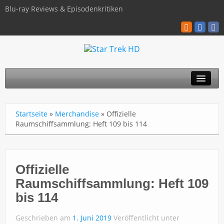
Blu-ray Reviews & Episodenkritiken
TOS
Startseite
»
Merchandise
»
Offizielle
TNG
Raumschiffsammlung: Heft 109 bis 114
Discovery
Kinofilme
Offizielle
Raumschiffsammlung: Heft 109
Blu-ray / 4K
bis 114
Über uns
Geschrieben am
1. Juni 2019
Veröffentlicht unter