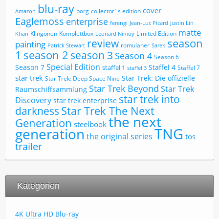
blu-ray
cover
borg
collector´s edition
Amazon
Eaglemoss
enterprise
ferengi
Jean-Luc Picard
Justin Lin
matte
Limited Edition
Klingonen
Komplettbox
Khan
Leonard Nimoy
review
season
painting
romulaner
Patrick Stewart
Sarek
1
season 2
season 3
Season 4
Season 6
Special Edition
Season 7
Staffel 4
staffel 1
Staffel 7
staffel 3
star trek
Star Trek: Die offizielle
Star Trek: Deep Space Nine
Star Trek Beyond
Star Trek
Raumschiffsammlung
star trek into
Discovery
star trek enterprise
Star Trek The Next
darkness
the next
Generation
steelbook
TNG
generation
the original series
tos
trailer
Kategorien
4K Ultra HD Blu-ray