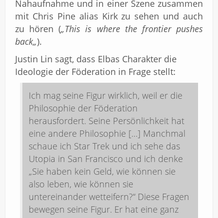
Nahaufnahme und in einer Szene zusammen
mit Chris Pine alias Kirk zu sehen und auch
zu hören (
„
This is where the frontier pushes
back
„
).
Justin Lin sagt, dass Elbas Charakter die
Ideologie der Föderation in Frage stellt:
Ich mag seine Figur wirklich, weil er die
Philosophie der Föderation
herausfordert. Seine Persönlichkeit hat
eine andere Philosophie […] Manchmal
schaue ich Star Trek und ich sehe das
Utopia in San Francisco und ich denke
„Sie haben kein Geld, wie können sie
also leben, wie können sie
untereinander wetteifern?“ Diese Fragen
bewegen seine Figur. Er hat eine ganz