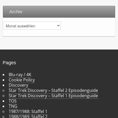
Archiv
A
r
c
h
i
v
Pages
Blu-ray / 4K
Cookie Policy
Discovery
Star Trek Discovery – Staffel 2 Episodenguide
Star Trek Discovery – Staffel 1 Episodenguide
TOS
TNG
1987/1988: Staffel 1
1988/1989: Staffel 2