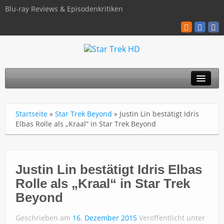
Blu-ray Reviews & Episodenkritiken
TOS
Startseite
»
Star Trek Beyond
»
Justin Lin bestätigt Idris
TNG
Elbas Rolle als „Kraal“ in Star Trek Beyond
Discovery
Kinofilme
Justin Lin bestätigt Idris Elbas
Rolle als „Kraal“ in Star Trek
Blu-ray / 4K
Beyond
Über uns
Geschrieben am
16. Dezember 2015
Veröffentlicht unter