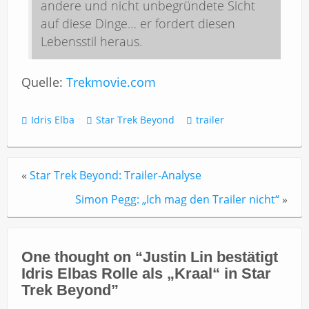
andere und nicht unbegründete Sicht
auf diese Dinge… er fordert diesen
Lebensstil heraus.
Quelle:
Trekmovie.com
Idris Elba
Star Trek Beyond
trailer
«
Star Trek Beyond: Trailer-Analyse
Simon Pegg: „Ich mag den Trailer nicht“
»
One thought on “
Justin Lin bestätigt
Idris Elbas Rolle als „Kraal“ in Star
Trek Beyond
”