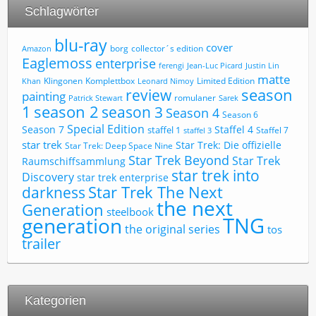
Schlagwörter
blu-ray
cover
borg
collector´s edition
Amazon
Eaglemoss
enterprise
ferengi
Jean-Luc Picard
Justin Lin
matte
Limited Edition
Klingonen
Komplettbox
Khan
Leonard Nimoy
review
season
painting
romulaner
Patrick Stewart
Sarek
1
season 2
season 3
Season 4
Season 6
Special Edition
Season 7
Staffel 4
staffel 1
Staffel 7
staffel 3
star trek
Star Trek: Die offizielle
Star Trek: Deep Space Nine
Star Trek Beyond
Star Trek
Raumschiffsammlung
star trek into
Discovery
star trek enterprise
Star Trek The Next
darkness
the next
Generation
steelbook
TNG
generation
the original series
tos
trailer
Kategorien