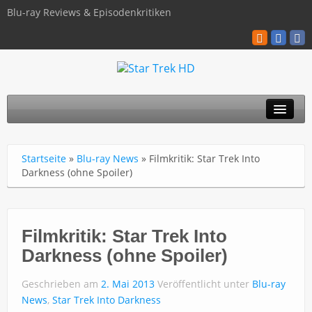
Blu-ray Reviews & Episodenkritiken
TOS
Startseite
»
Blu-ray News
»
Filmkritik: Star Trek Into
TNG
Darkness (ohne Spoiler)
Discovery
Kinofilme
Filmkritik: Star Trek Into
Darkness (ohne Spoiler)
Blu-ray / 4K
Geschrieben am
2. Mai 2013
Veröffentlicht unter
Blu-ray
Über uns
News
,
Star Trek Into Darkness