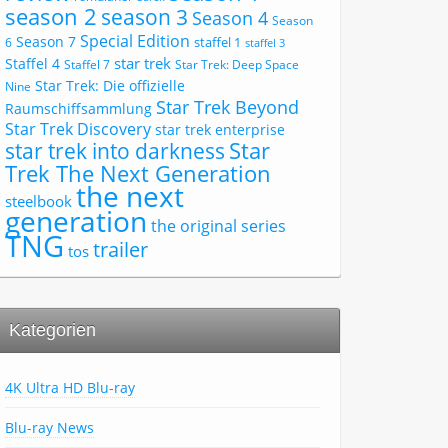
season 2
season 3
Season 4
Season
Special Edition
Season 7
staffel 1
6
staffel 3
star trek
Staffel 4
Staffel 7
Star Trek: Deep Space
Star Trek: Die offizielle
Nine
Star Trek Beyond
Raumschiffsammlung
Star Trek Discovery
star trek enterprise
Star
star trek into darkness
Trek The Next Generation
the next
steelbook
generation
the original series
TNG
trailer
tos
Kategorien
4K Ultra HD Blu-ray
Blu-ray News