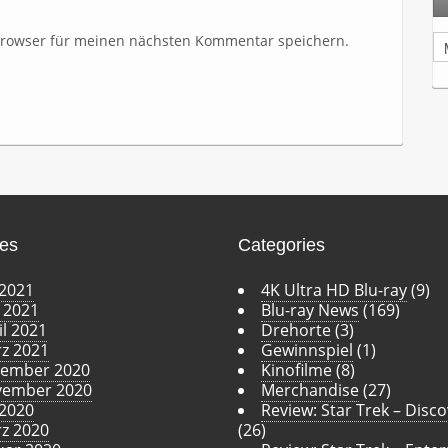
Browser für meinen nächsten Kommentar speichern.
A
r
c
h
i
v
ves
Categories
 2021
4K Ultra HD Blu-ray
(9)
 2021
Blu-ray News
(169)
il 2021
Drehorte
(3)
z 2021
Gewinnspiel
(1)
ember 2020
Kinofilme
(8)
ember 2020
Merchandise
(27)
 2020
Review: Star Trek – Disc
z 2020
(26)