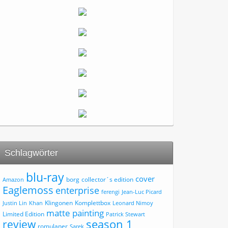
Schlagwörter
blu-ray
cover
borg
collector´s edition
Amazon
Eaglemoss
enterprise
ferengi
Jean-Luc Picard
Klingonen
Komplettbox
Justin Lin
Khan
Leonard Nimoy
matte painting
Limited Edition
Patrick Stewart
review
season 1
romulaner
Sarek