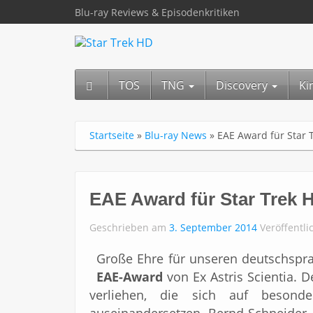
Blu-ray Reviews & Episodenkritiken
TOS
TNG
Discovery
Ki
Startseite
»
Blu-ray News
»
EAE Award für Star 
EAE Award für Star Trek 
Geschrieben am
3. September 2014
Veröffentli
Große Ehre für unseren deutschspra
EAE-Award
von Ex Astris Scientia. 
verliehen, die sich auf besond