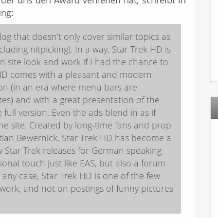
der uns den Award verliehen hat, schreibt in
ung:
 that doesn’t only cover similar topics as
luding nitpicking). In a way, Star Trek HD is
 site look and work if I had the chance to
k HD comes with a pleasant and modern
on (in an era where menu bars are
es) and with a great presentation of the
e full version. Even the ads blend in as if
the site. Created by long-time fans and prop
istian Bewernick, Star Trek HD has become a
 Star Trek releases for German speaking
onal touch just like EAS, but also a forum
 any case, Star Trek HD is one of the few
t work, and not on postings of funny pictures