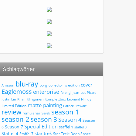
Schlagwörter
blu-ray
cover
borg
collector´s edition
Amazon
Eaglemoss
enterprise
ferengi
Jean-Luc Picard
Klingonen
Komplettbox
Justin Lin
Khan
Leonard Nimoy
matte painting
Limited Edition
Patrick Stewart
review
season 1
romulaner
Sarek
season 2
season 3
Season 4
Season
Special Edition
Season 7
staffel 1
6
staffel 3
star trek
Staffel 4
Staffel 7
Star Trek: Deep Space