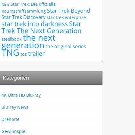
Star Trek: Die offizielle
Nine
Star Trek Beyond
Raumschiffsammlung
Star Trek Discovery
star trek enterprise
Star
star trek into darkness
Trek The Next Generation
the next
steelbook
generation
the original series
TNG
trailer
tos
Kategorien
4K Ultra HD Blu-ray
Blu-ray News
Drehorte
Gewinnspiel