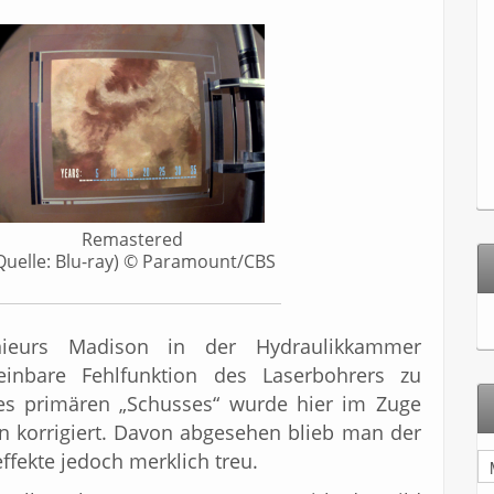
Remastered
Quelle: Blu-ray) © Paramount/CBS
ieurs Madison in der Hydraulikkammer
einbare Fehlfunktion des Laserbohrers zu
es primären „Schusses“ wurde hier im Zuge
 korrigiert. Davon abgesehen blieb man der
ffekte jedoch merklich treu.
A
r