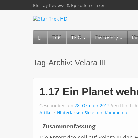
Blu-ray Reviews & Episodenkritiken
TOS
TNG
Discovery
Ki
Tag-Archiv:
Velara III
1.17 Ein Planet weh
Geschrieben am
28. Oktober 2012
Veröffentlic
Artikel
Hinterlassen Sie einen Kommentar
Zusammenfassung:
Die Enterprise soll auf Velara III den