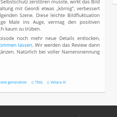
lbstschutz zerstören musste, wirkt das Bild
c
tung mit Geordi etwas „körnig“, verbessert
h
i
lgenden Szene. Diese leichte Bildfluktuation
v
nige Male ins Auge, vermag den positiven
ch kaum zu trüben.
pisode noch mehr neue Details entlocken,
ukommen lassen
. Wir werden das Review dann
änzen. Natürlich bei voller Namensnennung
next generation
TNG
Velara III