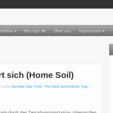
nofilme
Blu-ray / 4K
Über uns
Impressum
rt sich (Home Soil)
ht unter
Review: Star Trek - The Next Generation
,
Top-
 Fortschritt der Terraformingstation überprüfen