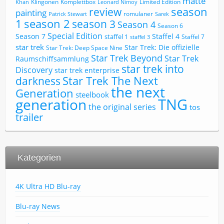
matte
Limited Edition
Klingonen
Komplettbox
Khan
Leonard Nimoy
review
season
painting
romulaner
Patrick Stewart
Sarek
1
season 2
season 3
Season 4
Season 6
Special Edition
Season 7
Staffel 4
staffel 1
Staffel 7
staffel 3
star trek
Star Trek: Die offizielle
Star Trek: Deep Space Nine
Star Trek Beyond
Star Trek
Raumschiffsammlung
star trek into
Discovery
star trek enterprise
Star Trek The Next
darkness
the next
Generation
steelbook
TNG
generation
the original series
tos
trailer
Kategorien
4K Ultra HD Blu-ray
Blu-ray News