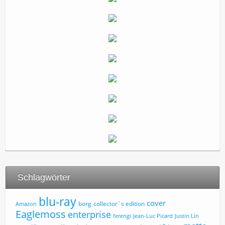
Schlagwörter
blu-ray
cover
borg
collector´s edition
Amazon
Eaglemoss
enterprise
ferengi
Jean-Luc Picard
Justin Lin