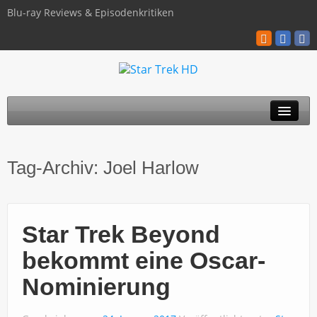
Blu-ray Reviews & Episodenkritiken
TOS
Tag-Archiv:
Joel Harlow
TNG
Discovery
Star Trek Beyond
Kinofilme
bekommt eine Oscar-
Blu-ray / 4K
Nominierung
Über uns