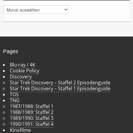
A
r
c
h
i
v
Pages
Blu-ray / 4K
Cookie Policy
Discovery
Star Trek Discovery – Staffel 2 Episodenguide
Star Trek Discovery – Staffel 1 Episodenguide
TOS
TNG
1987/1988: Staffel 1
1988/1989: Staffel 2
1989/1990: Staffel 3
1990/1991: Staffel 4
Kinofilme