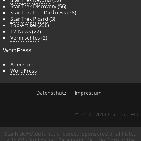
Star Trek Beyond
(32)
Star Trek Discovery
(56)
Star Trek Into Darkness
(28)
Star Trek Picard
(3)
Top-Artikel
(238)
TV-News
(22)
Vermischtes
(2)
WordPress
Anmelden
WordPress
Datenschutz
Impressum
© 2012 - 2019 Star Trek HD
StarTrek-HD.de is not endorsed, sponsored or affiliated
with CBS Studios Inc., Paramount Pictures Corp or the