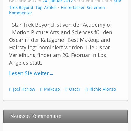
Geschrieben am
Impressum
24. Januar 2017
Veröffentlicht unter
Star
Trek Beyond
,
Top-Artikel
Hinterlassen Sie einen
Kommentar
Star Trek Beyond ist von der Academy of
Motion Picture Arts and Sciences für den
Oscar in der Kategorie „Best Makeup and
Hairstyling“ nominiert worden. Die Oscar-
Verleihung findet am 26. Februar in Los
Angeles statt.
Lesen Sie weiter
→
Joel Harlow
Makeup
Oscar
Richie Alonzo
Neueste Kommentare