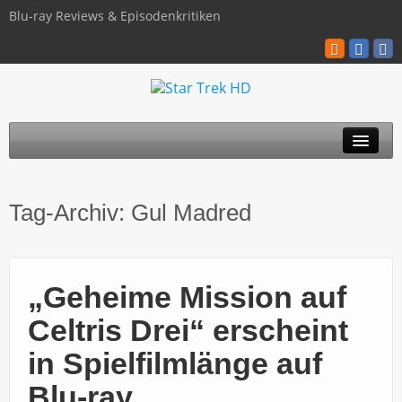
Blu-ray Reviews & Episodenkritiken
TOS
Tag-Archiv:
Gul Madred
TNG
Discovery
„Geheime Mission auf
Kinofilme
Celtris Drei“ erscheint
Blu-ray / 4K
in Spielfilmlänge auf
Über uns
Blu-ray