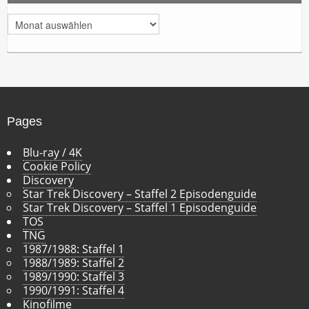
A
r
c
h
i
v
Pages
Blu-ray / 4K
Cookie Policy
Discovery
Star Trek Discovery – Staffel 2 Episodenguide
Star Trek Discovery – Staffel 1 Episodenguide
TOS
TNG
1987/1988: Staffel 1
1988/1989: Staffel 2
1989/1990: Staffel 3
1990/1991: Staffel 4
Kinofilme