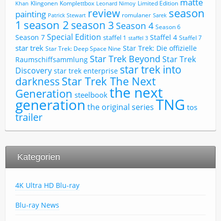
matte
Limited Edition
Klingonen
Komplettbox
Khan
Leonard Nimoy
review
season
painting
romulaner
Patrick Stewart
Sarek
1
season 2
season 3
Season 4
Season 6
Special Edition
Season 7
Staffel 4
staffel 1
Staffel 7
staffel 3
star trek
Star Trek: Die offizielle
Star Trek: Deep Space Nine
Star Trek Beyond
Star Trek
Raumschiffsammlung
star trek into
Discovery
star trek enterprise
Star Trek The Next
darkness
the next
Generation
steelbook
TNG
generation
the original series
tos
trailer
Kategorien
4K Ultra HD Blu-ray
Blu-ray News