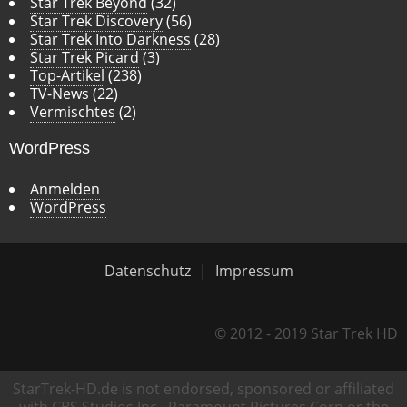
Star Trek Beyond
(32)
Star Trek Discovery
(56)
Star Trek Into Darkness
(28)
Star Trek Picard
(3)
Top-Artikel
(238)
TV-News
(22)
Vermischtes
(2)
WordPress
Anmelden
WordPress
Datenschutz
Impressum
© 2012 - 2019 Star Trek HD
StarTrek-HD.de is not endorsed, sponsored or affiliated
with CBS Studios Inc., Paramount Pictures Corp or the