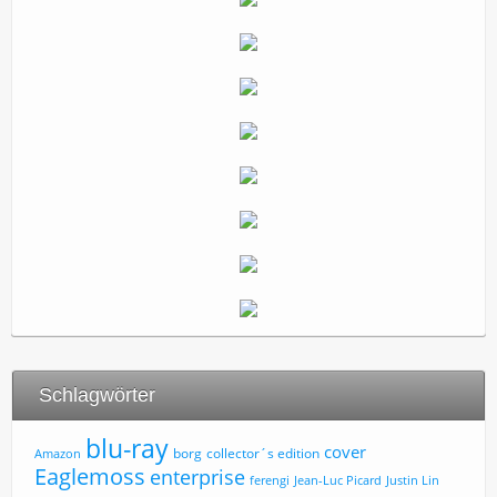
Schlagwörter
blu-ray
cover
borg
collector´s edition
Amazon
Eaglemoss
enterprise
ferengi
Jean-Luc Picard
Justin Lin