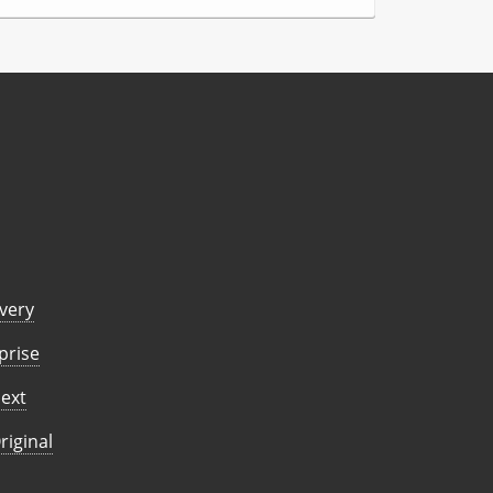
overy
prise
Next
riginal