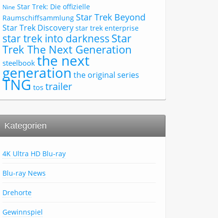
Star Trek: Die offizielle
Nine
Star Trek Beyond
Raumschiffsammlung
Star Trek Discovery
star trek enterprise
Star
star trek into darkness
Trek The Next Generation
the next
steelbook
generation
the original series
TNG
trailer
tos
Kategorien
4K Ultra HD Blu-ray
Blu-ray News
Drehorte
Gewinnspiel