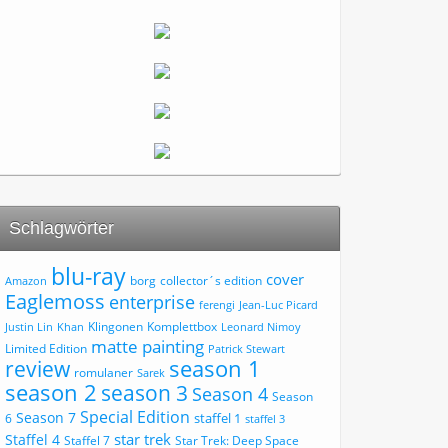
Schlagwörter
blu-ray
cover
borg
collector´s edition
Amazon
Eaglemoss
enterprise
ferengi
Jean-Luc Picard
Klingonen
Komplettbox
Justin Lin
Khan
Leonard Nimoy
matte painting
Limited Edition
Patrick Stewart
review
season 1
romulaner
Sarek
season 2
season 3
Season 4
Season
Special Edition
Season 7
staffel 1
6
staffel 3
star trek
Staffel 4
Staffel 7
Star Trek: Deep Space