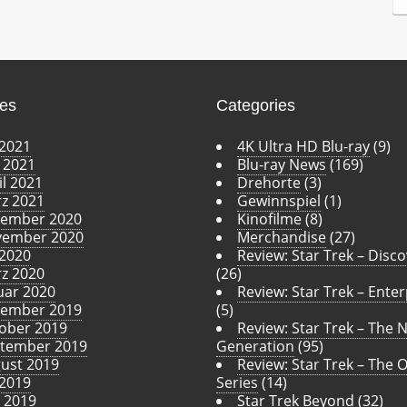
c
h
i
v
ves
Categories
 2021
4K Ultra HD Blu-ray
(9)
 2021
Blu-ray News
(169)
il 2021
Drehorte
(3)
z 2021
Gewinnspiel
(1)
ember 2020
Kinofilme
(8)
ember 2020
Merchandise
(27)
 2020
Review: Star Trek – Disc
z 2020
(26)
uar 2020
Review: Star Trek – Enter
ember 2019
(5)
ober 2019
Review: Star Trek – The 
tember 2019
Generation
(95)
ust 2019
Review: Star Trek – The O
 2019
Series
(14)
i 2019
Star Trek Beyond
(32)