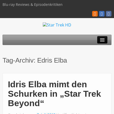
Blu-ray Reviews & Episodenkritiken
TOS
Tag-Archiv:
Edris Elba
TNG
Discovery
Idris Elba mimt den
Kinofilme
Schurken in „Star Trek
Blu-ray / 4K
Beyond“
Über uns