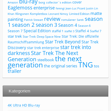
blu-ray
cover
borg
collector´s edition
Amazon
Eaglemoss
enterprise
ferengi
Jean-Luc Picard
Justin Lin
matte
Limited Edition
Klingonen
Komplettbox
Khan
Leonard Nimoy
review
season
painting
romulaner
Patrick Stewart
Sarek
1
season 2
season 3
Season 4
Season 6
Special Edition
Season 7
Staffel 4
staffel 1
Staffel 7
staffel 3
star trek
Star Trek: Die offizielle
Star Trek: Deep Space Nine
Star Trek Beyond
Star Trek
Raumschiffsammlung
star trek into
Discovery
star trek enterprise
Star Trek The Next
darkness
the next
Generation
steelbook
TNG
generation
the original series
tos
trailer
Kategorien
4K Ultra HD Blu-ray