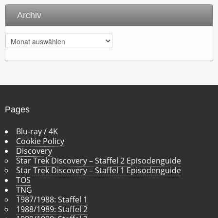
Archiv
A
r
c
h
i
v
Pages
Blu-ray / 4K
Cookie Policy
Discovery
Star Trek Discovery – Staffel 2 Episodenguide
Star Trek Discovery – Staffel 1 Episodenguide
TOS
TNG
1987/1988: Staffel 1
1988/1989: Staffel 2