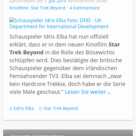
Geschrieben am
Impressum
7. Juli 2015
Veröffentlicht unter
Kinofilme
,
Star Trek Beyond
4 Kommentare
Schauspieler Idris Elba hat nun offiziell
erklärt, dass er in dem neuen Kinofilm
Star
Trek Beyond
in die Rolle des Bösewichts
schlüpfen wird. Dies bestätigte der britische
Schauspieler gegenüber dem irländischen
Fernsehsender TV3. Elba sei demnach „zwar
kein Hardcore-Trekkie, doch habe er die Serie
viele Male geschaut.“
Lesen Sie weiter
→
Edris Elba
Star Trek Beyond