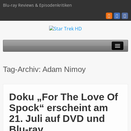
Blu-ray Reviews & Episodenkritiken
TOS
Tag-Archiv:
Adam Nimoy
TNG
Discovery
Doku „For The Love Of
Kinofilme
Spock“ erscheint am
Blu-ray / 4K
21. Juli auf DVD und
Über uns
Blu-ray