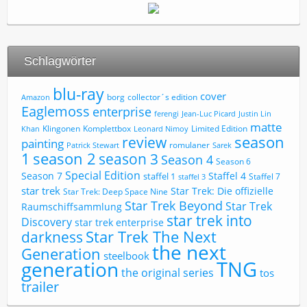
Schlagwörter
blu-ray
cover
borg
collector´s edition
Amazon
Eaglemoss
enterprise
ferengi
Jean-Luc Picard
Justin Lin
matte
Limited Edition
Klingonen
Komplettbox
Khan
Leonard Nimoy
review
season
painting
romulaner
Patrick Stewart
Sarek
1
season 2
season 3
Season 4
Season 6
Special Edition
Season 7
Staffel 4
staffel 1
Staffel 7
staffel 3
star trek
Star Trek: Die offizielle
Star Trek: Deep Space Nine
Star Trek Beyond
Star Trek
Raumschiffsammlung
star trek into
Discovery
star trek enterprise
Star Trek The Next
darkness
the next
Generation
steelbook
TNG
generation
the original series
tos
trailer