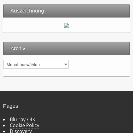
Auszeichnung
Archiv
A
r
c
h
i
v
Pages
Blu-ray / 4K
Cookie Policy
Discovery