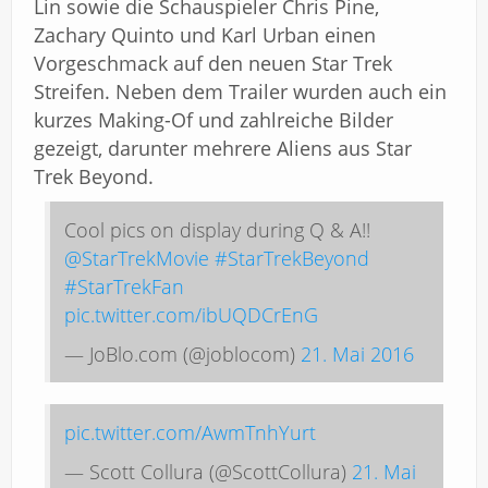
Lin sowie die Schauspieler Chris Pine,
Zachary Quinto und Karl Urban einen
Vorgeschmack auf den neuen Star Trek
Streifen. Neben dem Trailer wurden auch ein
kurzes Making-Of und zahlreiche Bilder
gezeigt, darunter mehrere Aliens aus Star
Trek Beyond.
Cool pics on display during Q & A!!
@StarTrekMovie
#StarTrekBeyond
#StarTrekFan
pic.twitter.com/ibUQDCrEnG
— JoBlo.com (@joblocom)
21. Mai 2016
pic.twitter.com/AwmTnhYurt
— Scott Collura (@ScottCollura)
21. Mai