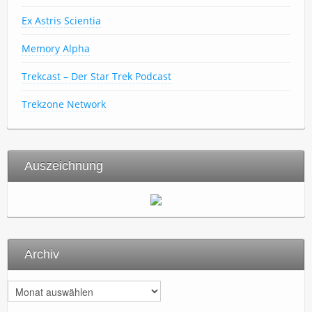
Ex Astris Scientia
Memory Alpha
Trekcast – Der Star Trek Podcast
Trekzone Network
Auszeichnung
Archiv
A
r