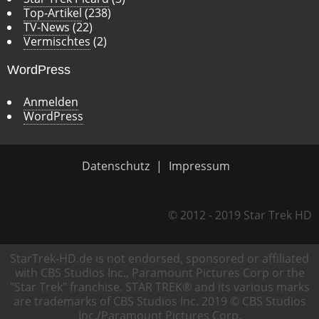
Top-Artikel
(238)
TV-News
(22)
Vermischtes
(2)
WordPress
Anmelden
WordPress
Datenschutz
Impressum
© 2012 - 2019 Star Trek HD
StarTrek-HD.de is not endorsed, sponsored or affiliated
with CBS Studios Inc., Paramount Pictures Corp or the
"Star Trek" franchise. STAR TREK® and its various marks
are trademarks of CBS Studios Inc. 2019 © CBS Studios
Inc./Paramount Pictures Corp.