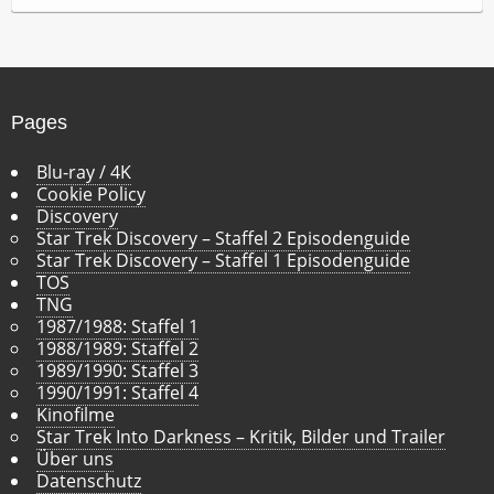
c
h
i
v
Pages
Blu-ray / 4K
Cookie Policy
Discovery
Star Trek Discovery – Staffel 2 Episodenguide
Star Trek Discovery – Staffel 1 Episodenguide
TOS
TNG
1987/1988: Staffel 1
1988/1989: Staffel 2
1989/1990: Staffel 3
1990/1991: Staffel 4
Kinofilme
Star Trek Into Darkness – Kritik, Bilder und Trailer
Über uns
Datenschutz