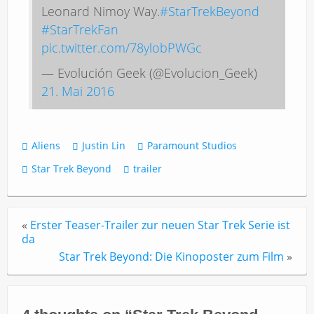
Leonard Nimoy Way.
#StarTrekBeyond
#StarTrekFan
pic.twitter.com/78ylobPWGc
— Evolución Geek (@Evolucion_Geek)
21. Mai 2016
Aliens
Justin Lin
Paramount Studios
Star Trek Beyond
trailer
«
Erster Teaser-Trailer zur neuen Star Trek Serie ist
da
Star Trek Beyond: Die Kinoposter zum Film
»