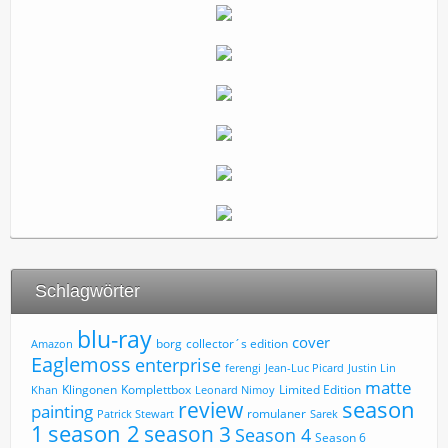
Schlagwörter
blu-ray
cover
borg
collector´s edition
Amazon
Eaglemoss
enterprise
ferengi
Jean-Luc Picard
Justin Lin
matte
Limited Edition
Klingonen
Komplettbox
Khan
Leonard Nimoy
review
season
painting
romulaner
Patrick Stewart
Sarek
1
season 2
season 3
Season 4
Season 6