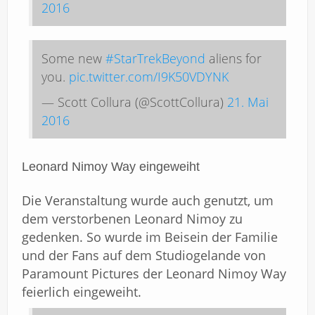
2016
Some new
#StarTrekBeyond
aliens for
you.
pic.twitter.com/I9K50VDYNK
— Scott Collura (@ScottCollura)
21. Mai
2016
Leonard Nimoy Way eingeweiht
Die Veranstaltung wurde auch genutzt, um
dem verstorbenen Leonard Nimoy zu
gedenken. So wurde im Beisein der Familie
und der Fans auf dem Studiogelande von
Paramount Pictures der Leonard Nimoy Way
feierlich eingeweiht.