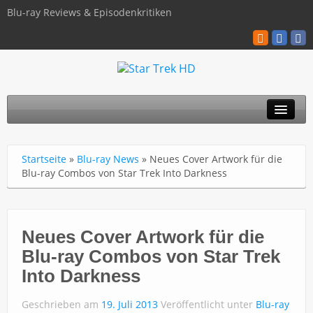
Blu-ray Reviews & Episodenkritiken
TOS
Startseite
»
Blu-ray News
»
Neues Cover Artwork für die
TNG
Blu-ray Combos von Star Trek Into Darkness
Discovery
Kinofilme
Neues Cover Artwork für die
Blu-ray Combos von Star Trek
Blu-ray / 4K
Into Darkness
Über uns
Geschrieben am
19. Juli 2013
Veröffentlicht unter
Blu-ray