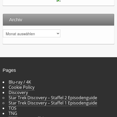
Archiv
A
r
c
h
i
v
Pages
Blu-ray / 4K
Cookie Policy
Discovery
Star Trek Discovery – Staffel 2 Episodenguide
Star Trek Discovery – Staffel 1 Episodenguide
TOS
TNG