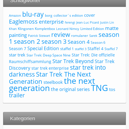
Schlagwörter
blu-ray
cover
borg
collector´s edition
Amazon
Eaglemoss
enterprise
ferengi
Jean-Luc Picard
Justin Lin
matte
Limited Edition
Klingonen
Komplettbox
Khan
Leonard Nimoy
review
season
painting
romulaner
Patrick Stewart
Sarek
1
season 2
season 3
Season 4
Season 6
Special Edition
Season 7
Staffel 4
staffel 1
Staffel 7
staffel 3
star trek
Star Trek: Die offizielle
Star Trek: Deep Space Nine
Star Trek Beyond
Star Trek
Raumschiffsammlung
star trek into
Discovery
star trek enterprise
Star Trek The Next
darkness
the next
Generation
steelbook
TNG
generation
the original series
tos
trailer
Kategorien