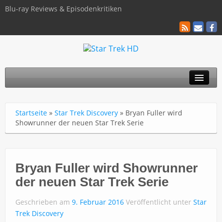
Blu-ray Reviews & Episodenkritiken
TOS
Startseite
»
Star Trek Discovery
»
Bryan Fuller wird
TNG
Showrunner der neuen Star Trek Serie
Discovery
Kinofilme
Bryan Fuller wird Showrunner
der neuen Star Trek Serie
Blu-ray / 4K
Geschrieben am
9. Februar 2016
Veröffentlicht unter
Star
Über uns
Trek Discovery