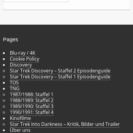
r
c
h
i
v
Pages
Blu-ray / 4K
Cookie Policy
Discovery
Star Trek Discovery – Staffel 2 Episodenguide
Star Trek Discovery – Staffel 1 Episodenguide
TOS
TNG
1987/1988: Staffel 1
1988/1989: Staffel 2
1989/1990: Staffel 3
1990/1991: Staffel 4
Kinofilme
Star Trek Into Darkness – Kritik, Bilder und Trailer
Über uns