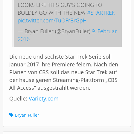
LOOKS LIKE THIS GUY'S GOING TO
BOLDLY GO WITH THE NEW
#STARTREK
pic.twitter.com/TuOFrBrGpH
— Bryan Fuller (@BryanFuller)
9. Februar
2016
Die neue und sechste Star Trek Serie soll
Januar 2017 ihre Premiere feiern. Nach den
Plänen von CBS soll das neue Star Trek auf
der hauseigenen Streaming-Plattform „CBS
All Access“ ausgestrahlt werden.
Quelle:
Variety.com
Bryan Fuller