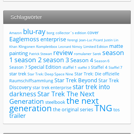
Schlagwörter
blu-ray
cover
borg
collector´s edition
Amazon
Eaglemoss
enterprise
ferengi
Jean-Luc Picard
Justin Lin
matte
Limited Edition
Klingonen
Komplettbox
Khan
Leonard Nimoy
review
season
painting
romulaner
Patrick Stewart
Sarek
1
season 2
season 3
Season 4
Season 6
Special Edition
Season 7
Staffel 4
staffel 1
Staffel 7
staffel 3
star trek
Star Trek: Die offizielle
Star Trek: Deep Space Nine
Star Trek Beyond
Star Trek
Raumschiffsammlung
star trek into
Discovery
star trek enterprise
Star Trek The Next
darkness
the next
Generation
steelbook
TNG
generation
the original series
tos
trailer