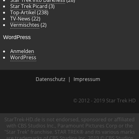
Star Trek Picard
(3)
Top-Artikel
(238)
TV-News
(22)
Vermischtes
(2)
WordPress
Anmelden
WordPress
Datenschutz
Impressum
© 2012 - 2019 Star Trek HD
StarTrek-HD.de is not endorsed, sponsored or affiliated
with CBS Studios Inc., Paramount Pictures Corp or the
"Star Trek" franchise. STAR TREK® and its various marks
are trademarks of CBS Studios Inc. 2019 © CBS Studios