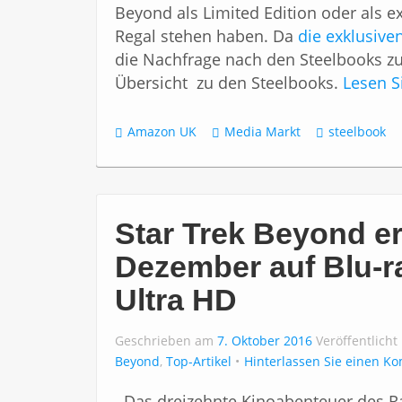
Beyond als Limited Edition oder als e
Regal stehen haben. Da
die exklusive
die Nachfrage nach den Steelbooks zurz
Übersicht zu den Steelbooks.
Lesen S
Amazon UK
Media Markt
steelbook
Star Trek Beyond er
Dezember auf Blu-r
Ultra HD
Geschrieben am
7. Oktober 2016
Veröffentlicht
Beyond
,
Top-Artikel
Hinterlassen Sie einen K
Das dreizehnte Kinoabenteuer des R