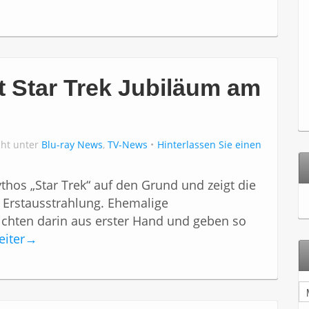
t Star Trek Jubiläum am
cht unter
Blu-ray News
,
TV-News
Hinterlassen Sie einen
os „Star Trek“ auf den Grund und zeigt die
n Erstausstrahlung. Ehemalige
ichten darin aus erster Hand und geben so
eiter
→
A
r