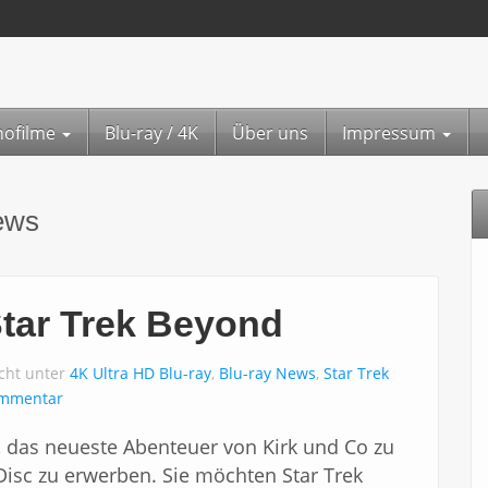
nofilme
Blu-ray / 4K
Über uns
Impressum
ews
Star Trek Beyond
icht unter
4K Ultra HD Blu-ray
,
Blu-ray News
,
Star Trek
ommentar
 das neueste Abenteuer von Kirk und Co zu
Disc zu erwerben. Sie möchten Star Trek