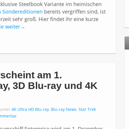
xklusive Steelbook Variante im heimischen
n Sondereditionen
bereits vergriffen sind, ist
eit sehr groß. Hier findet ihr eine kurze
ie weiter
→
scheint am 1.
ay, 3D Blu-ray und 4K
 unter
4K Ultra HD Blu-ray
,
Blu-ray News
,
Star Trek
ommentar
aumschiff Enterprise wird am 1. Dezember