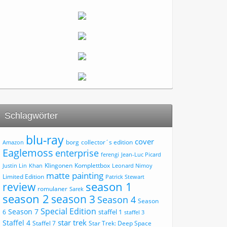
Schlagwörter
blu-ray
cover
borg
collector´s edition
Amazon
Eaglemoss
enterprise
ferengi
Jean-Luc Picard
Klingonen
Komplettbox
Justin Lin
Khan
Leonard Nimoy
matte painting
Limited Edition
Patrick Stewart
review
season 1
romulaner
Sarek
season 2
season 3
Season 4
Season
Special Edition
Season 7
staffel 1
6
staffel 3
star trek
Staffel 4
Staffel 7
Star Trek: Deep Space