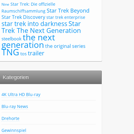
Star Trek: Die offizielle
Nine
Star Trek Beyond
Raumschiffsammlung
Star Trek Discovery
star trek enterprise
Star
star trek into darkness
Trek The Next Generation
the next
steelbook
generation
the original series
TNG
trailer
tos
Kategorien
4K Ultra HD Blu-ray
Blu-ray News
Drehorte
Gewinnspiel