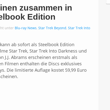
c
einen zusammen in
h
i
eelbook Edition
v
cht unter
Blu-ray News
,
Star Trek Beyond
,
Star Trek Into
 kann ab sofort als Steelbook Edition
ilme Star Trek, Star Trek Into Darkness und
n J.J. Abrams erscheinen erstmals als
n Filmen enthalten die Discs exklusives
. Die limitierte Auflage kostet 59,99 Euro
scheinen.